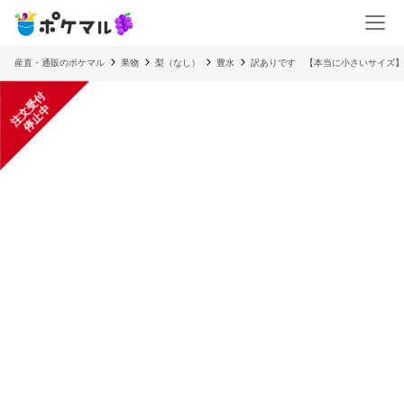
産直・通販のポケマル
果物
梨（なし）
豊水
訳ありです 【本当に小さいサイズ】
注
文
受
付
停
止
中