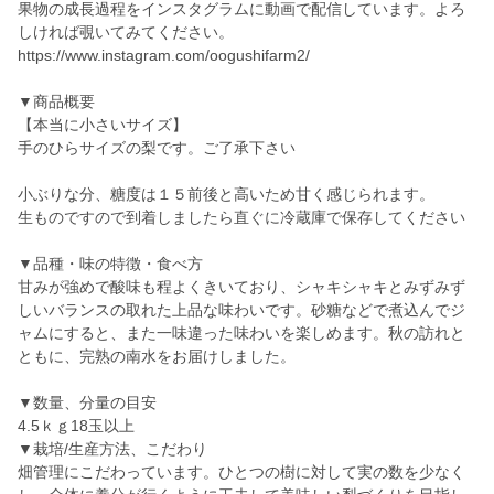
果物の成長過程をインスタグラムに動画で配信しています。よろ
しければ覗いてみてください。
https://www.instagram.com/oogushifarm2/
▼商品概要
【本当に小さいサイズ】
手のひらサイズの梨です。ご了承下さい
小ぶりな分、糖度は１５前後と高いため甘く感じられます。
生ものですので到着しましたら直ぐに冷蔵庫で保存してください
▼品種・味の特徴・食べ方
甘みが強めで酸味も程よくきいており、シャキシャキとみずみず
しいバランスの取れた上品な味わいです。砂糖などで煮込んでジ
ャムにすると、また一味違った味わいを楽しめます。秋の訪れと
ともに、完熟の南水をお届けしました。
▼数量、分量の目安
4.5ｋｇ18玉以上
▼栽培/生産方法、こだわり
畑管理にこだわっています。ひとつの樹に対して実の数を少なく