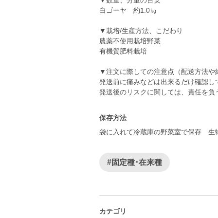
▼数量、分量の目安
白ゴーヤ 約1.0㎏
▼栽培/生産方法、こだわり
農薬不使用栽培野菜
有機質肥料栽培
▼注文に際しての注意点（配送方法や
発送前に痛みなどは出来るだけ確認し
発送後のリスクに関しては、責任を負
保存方法
袋に入れて冷蔵庫の野菜室で保存 生
#固定種･在来種
カテゴリ