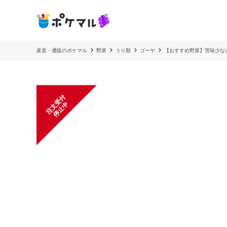
産直・通販のポケマル
野菜
うり類
ゴーヤ
【おすすめ野菜】苦味少な
注
文
受
付
停
止
中