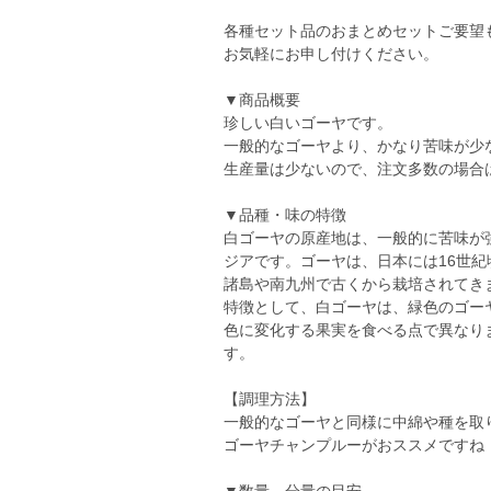
各種セット品のおまとめセットご要望
お気軽にお申し付けください。
▼商品概要
珍しい白いゴーヤです。
一般的なゴーヤより、かなり苦味が少
生産量は少ないので、注文多数の場合
▼品種・味の特徴
白ゴーヤの原産地は、一般的に苦味が
ジアです。ゴーヤは、日本には16世
諸島や南九州で古くから栽培されてき
特徴として、白ゴーヤは、緑色のゴー
色に変化する果実を食べる点で異なり
す。
【調理方法】
一般的なゴーヤと同様に中綿や種を取
ゴーヤチャンプルーがおススメですね