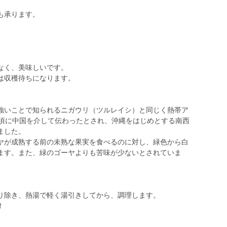
も承ります。
なく、美味しいです。
は収穫待ちになります。
強いことで知られるニガウリ（ツルレイシ）と同じく熱帯ア
紀頃に中国を介して伝わったとされ、沖縄をはじめとする南西
ました。
ヤが成熟する前の未熟な果実を食べるのに対し、緑色から白
ます。また、緑のゴーヤよりも苦味が少ないとされていま
り除き、熱湯で軽く湯引きしてから、調理します。
！