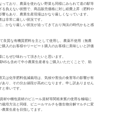
なっており、農薬を使わない野菜も同様にみられて道の駅等
ざる負えない状態で、商品販売価格に対し経費上昇（肥料や
影響もあり、農業生産現場はかなり厳しくなっています。
者は非常に厳しい状況です。
に、かなり厳しい状況が迫ってきており淘汰の時代かもと感
して良質な有機質肥料を主として使用し、農薬不使用（無農
ご購入のお客様やリーピート購入のお客様に美味しいと評価
様にもぜひ味わって頂きたいと思います。
園NSも含めて中小農業生産者をご購入いただくことで、助
用又は化学肥料低減栽培は、気候や害虫の食害等の影響が有
があり、その分お値段が高めになります。申し訳ありません
すと幸いです。
業資材や梱包資材のビニール資材等関裕来賓の使用を極端に
の栽培方法と同様、ビニールマルチを微生物分解マルチに変
い農業生産を目指してます。