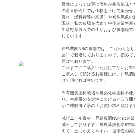
野菜によっては更に価格が暴落気味と
の産直販売店では価格を下げて販売せ
資材・燃料費等の高騰）や異常気象の
現状、私の農場を含めて中小農業生産
生産野菜収入での生活および農場経営
じています。
戸島農園NSの農場では、こだわりと
薬）で栽培しておりますので、初めて
頂けております。
これまでにご購入いただけてないお客
ご購入して頂けるお客様には、戸島農
けて頂ければ幸いです。
※有機質肥料栽培や農薬化学肥料不使
り、生産量の安定性に欠けると云う面
がご理解御了承の上お買い求め頂けま
減ビニール資材：戸島農園NSでは農
減らしております。無農薬無化学肥料
えて、土にかえりやすい、循環性の高