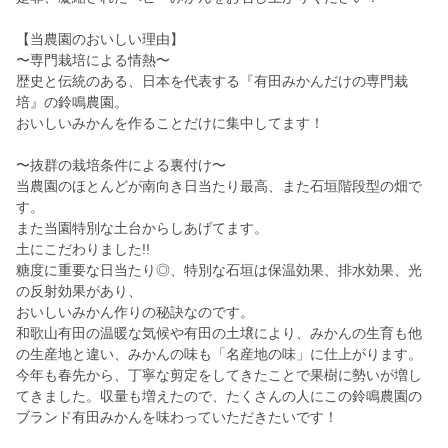
【当農園のおいしい理由】
〜専門栽培による情熱〜
歴史と伝統のある、日本を代表する『有田みかんだけの専門栽
培』の鈴鳴農園。
おいしいみかんを作ることだけに集中してます！
〜抜群の栽培条件による裏付け〜
当農園のほとんどが南向き日当たり最高、また石垣階段型の畑で
す。
また当園特別な土台からしあげてます。
土にこだわりました!!
糖度に重要な日当たり◎、特別な石垣は保温効果、排水効果、光
の反射効果があり、
おいしいみかん作りの秘訣なのです。
和歌山有田の温暖な気候や有田の土壌により、みかんの生育も他
の生産地と違い、みかんの味も「名産地の味」に仕上がります。
今年も春先から、丁寧な剪定をしてきたことで果樹に勢いが増し
てきました。収量も増えたので、たくさんの人にこの鈴鳴農園の
ブランド有田みかんを味わっていただきたいです！