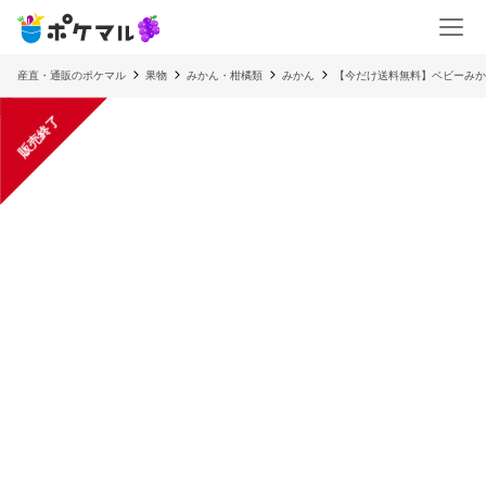
産直・通販のポケマル
果物
みかん・柑橘類
みかん
【今だけ送料無料】ベビーみかん
販売終了