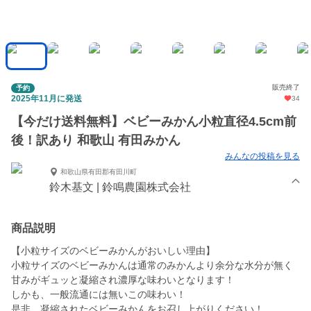
販売終了
予約
2025年11月に発送
34
【今だけ送料無料】ベビーみかん小粒直径4.5cm前
後！訳あり 和歌山 有田みかん
みんなの投稿を見る
和歌山県有田郡有田川町
鈴木基文 | 鈴鳴農園株式会社
商品説明
【小粒サイズのベビーみかんがおいしい理由】
小粒サイズのベビーみかんは通常のみかんより余分な水分が無く
甘みがギュッと凝縮され濃厚な味わいとなります！
しかも、一般流通には無いこの味わい！
是非、凝縮されたベビーみかんをお召し上がりください！