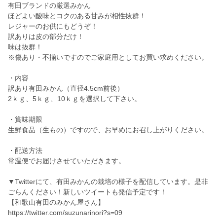
有田ブランドの厳選みかん
ほどよい酸味とコクのある甘みが相性抜群！
レジャーのお供にもどうぞ！
訳ありは皮の部分だけ！
味は抜群！
※傷あり・不揃いですのでご家庭用としてお買い求めください。
・内容
訳あり有田みかん（直径4.5cm前後）
2ｋｇ、5ｋｇ、10ｋｇを選択して下さい。
・賞味期限
生鮮食品（生もの）ですので、お早めにお召し上がりください。
・配送方法
常温便でお届けさせていただきます。
▼Twitterにて、有田みかんの栽培の様子を配信しています。是非
ごらんください！新しいツイートも発信予定です！
【和歌山有田のみかん屋さん】
https://twitter.com/suzunarinori?s=09