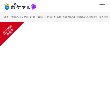
産直・通販のポケマル
米・穀類
白米
新米‼️令和7年石川県産ゆめみづほ3升（4.5キ
注
文
受
付
停
止
中