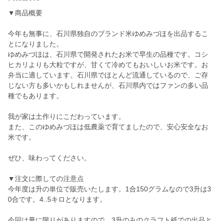
▼商品概要
今年も無事に、石川県独自のブランド米ゆめみづほを出品するこ
とになりました。
ゆめみづほは、石川県で開発されたお米で早生の品種です。コシ
ヒカリよりも大粒ですが、甘くて冷めてもおいしいお米です。お
弁当に適しています。石川県でほとんど流通しているので、ご存
じない方も多いかもしれませんが、石川県内ではファンの多い品
種でもあります。
我が家は土作りにこだわっています。
また、このゆめみづほは低農薬で育てましたので、安心安全なお
米です。
ぜひ、味わってください。
▼注文に際しての注意点
今年度は升の単位で販売いたします。1合150グラムなので3升は3
0合です。4..5キロとなります。
今回は量に限りがありますので、3升のみのクラフト紙での出品と