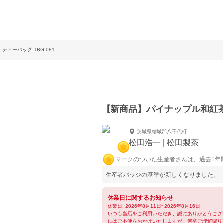
ティーバッグ TBG-081
【新商品】パイナップル和紅茶／2
茨城県結城郡八千代町
松田浩一 | 松田製茶
マークのついた生産者さんは、過去1年
生産者バッジの基準が新しくなりました。
休業日に関するお知らせ
休業日: 2026年8月11日~2026年8月16日
いつも当店をご利用いただき、誠にありがとうござ
にはご不便をおかけいたしますが、何卒ご理解賜り