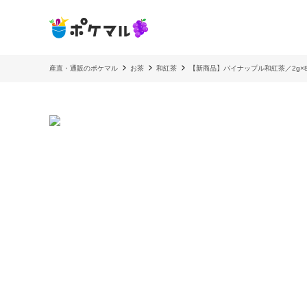
産直・通販のポケマル
お茶
和紅茶
【新商品】パイナップル和紅茶／2g×8 