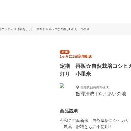
培コシヒカリ【夢あかり】（白米）未来へつなぐ優しい灯り 小里米
定期
1ヶ月に1回定期配送
定期 再販☆自然栽培コシヒ
灯り 小里米
長野県上伊那郡辰野町
飯澤清成 | やまあいの地
商品説明
令和７年産新米 自然栽培コシヒカリ
農薬・肥料ともに不使用！