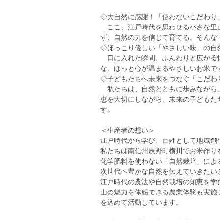
◇大自然に感謝！「使わないこだわり
ここ、江戸時代を思わせる小さな里山
ず、自然の力を信じて育てる。そんな
◇ほっこり優しい「やさしい味」の自
口に入れた瞬間、ふんわりと広がる懐
な、ほっと心が温まるやさしいお米で
◇子どもたちへ未来をつなぐ「こだわ
私たちは、自然とともに歩みながら、
恵を大切にしながら、未来の子どもた
す。
＜生産者の想い＞
江戸時代から学び、百姓として地域創
私たちは南信州辰野町横川でお米作り
化学肥料を使わない「自然栽培」によ
次世代へ豊かな自然を伝えていきたい
江戸時代の農法や自然栽培の知恵を学
山の魅力を体感できる農業体験も実施
を込めて活動しています。