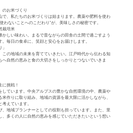
」のお米づくり
で、私たちのお米づくりは始まります。農薬や肥料を使わ
“使わないことへのこだわり”が、美味しさの秘密です。
然栽培米
かしい味わい。まるで昔ながらの田舎の土間で過ごすよう
す。毎日の食卓に、笑顔と安心をお届けします。
り」
この地域の未来を育てていきたい。江戸時代から伝わる知
ちへ自然の恵みと食の大切さをしっかりとつないでいきま
生に挑戦！
をしています。中央アルプスの豊かな自然環境の中、農薬や
る米作りに取り組み、地域の資源を最大限に活かしながら、
と考えています。
び、地域プランナーとしての役割も担っています。また、里
し、多くの人に自然の恵みを感じていただきたいという想い