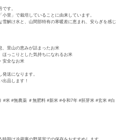
号です。
「小里」で栽培していることに由来しています。
な雪解け水と、山間部特有の寒暖差に恵まれ、安らぎを感じ
息、里山の恵みが詰まったお米
、ほっこりとした気持ちになれるお米
・安全なお米
し発送になります。
い出品します！
#米 #無農薬 ＃無肥料 #新米 #令和7年 #胚芽米 #玄米 #白
る時期は冷蔵庫の野菜室での保存をおすすめします。