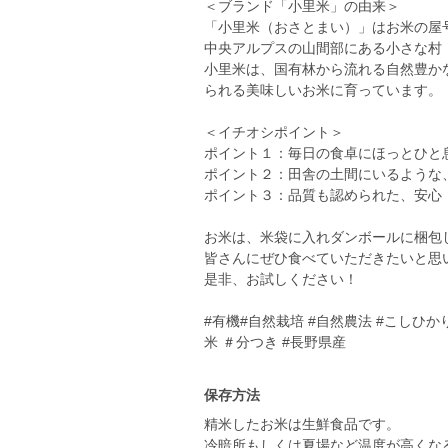
＜ブランド「小里米」の由来＞
「小里米（おさとまい）」はお米の屋
中央アルプスの山間部にある小さな村
小里米は、国有林から流れる自然豊か
られる美味しいお米に育っています。
＜イチオシポイント＞
ポイント１：毎日の食卓にほっとひと
ポイント２：田舎の土間にいるような
ポイント３：品質も認められた、安心
お米は、米袋に入れダンボールに梱包
皆さんにぜひ食べていただきたいと思
是非、お試しください！
#有機#自然栽培 #自然農法 #こしひかり 
米 ＃分つき #長野県産
保存方法
精米したお米は生鮮食品です。
冷暗所もしくは夏場など温度が高くな