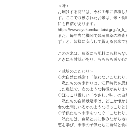
＜味＞
お届けする商品は、令和７年に収穫し
す。ここで収穫されたお米は、米・食
にも自信があります。
https://www.syokumikanteisi.gr.jp/p_
また、毎年専門機関で残留農薬の検査
ず」と、皆様に安心して貰えるお米で
このお米は、農薬にも肥料にも頼らな
ときにも甘味があり、もちもち感が心
＜栽培のこだわり＞
◇大自然に感謝！「使わないこだわり
私たちのお米作りは、江戸時代を思わ
した農法で、次のような特徴がありま
◇ほっこり優しい「やさしい味」の自
私たちの自然栽培米は、どこか懐かし
舎の土間にいるかのようなほっこりと
◇子供たちへ未来をつなぐ「こだわり
私たちは、自然と共に歩みながら地域
恵を学び、未来の子供たちに自然と食