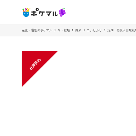
産直・通販のポケマル
米・穀類
白米
コシヒカリ
定期 再販☆自然栽
在庫切れ