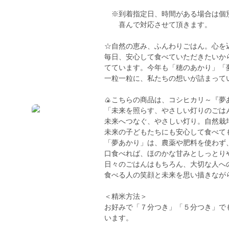
※到着指定日、時間がある場合は個
喜んで対応させて頂きます。
☆自然の恵み、ふんわりごはん。心を
毎日、安心して食べていただきたいか
てています。今年も「穂のあかり」「
一粒一粒に、私たちの想いが詰まって
🍙こちらの商品は、コシヒカリ～『夢
「未来を照らす、やさしい灯りのごは
未来へつなぐ、やさしい灯り。自然栽
未来の子どもたちにも安心して食べて
「夢あかり」は、農薬や肥料を使わず
口食べれば、ほのかな甘みとしっとり
日々のごはんはもちろん、大切な人へ
食べる人の笑顔と未来を思い描きなが
＜精米方法＞
お好みで「７分つき」「５分つき」で
います。