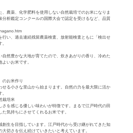
た、農薬、化学肥料を使用しない自然栽培でのお米になりま
味分析鑑定コンクールの国際大会で認定を受けるなど、品質
k_nagano.htm
を行い、過去連続残留農薬検査、放射能検査ともに「検出せ
す。
い自然豊かな大地が育てたので、炊きあがりの香り、冷めた
地よいお米です。
」のお米作り
せる小さな里山から始まります。自然の力を最大限に活か
す。
然栽培米
さを感じる優しい味わいが特徴です。まるで江戸時代の田
した気持ちにさせてくれるお米です。
」
創生を目指しています。江戸時代から受け継がれてきた知
の大切さを伝え続けていきたいと考えています。