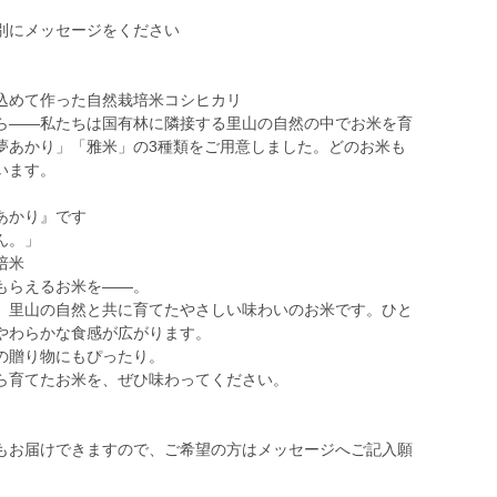
別にメッセージをください
込めて作った自然栽培米コシヒカリ
ら——私たちは国有林に隣接する里山の自然の中でお米を育
夢あかり」「雅米」の3種類をご用意しました。どのお米も
います。
あかり』です
ん。」
培米
もらえるお米を——。
、里山の自然と共に育てたやさしい味わいのお米です。ひと
やわらかな食感が広がります。
の贈り物にもぴったり。
ら育てたお米を、ぜひ味わってください。
もお届けできますので、ご希望の方はメッセージへご記入願