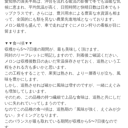
愛知県の渥美半島は、沖合を流れる暖流の影響で冬でも温暖な気
候に恵まれ、平均気温が高く、日照時間と快晴日数は日本でもト
ップクラスです。さらには、豊川用水による豊富な水資源も相ま
って、全国的にも類を見ない農業先進地域となっております。
メロン栽培も盛んで、車で走ればすぐにメロン狩りの看板が目に
留まります。
▼▼食べ頃▼▼
収穫から5〜7日後の期間が、最も美味しく頂けます。
同封のリーフレットに明記しますので、到着後ご確認ください。
メロンは収穫後数日のあいだ常温保存させておく、追熟という工
程をされる方も多いかと思います。
この工程をすることで、果実は熟され、より一層香りが立ち、風
味を豊かにします。
しかし、追熟させれば確かに風味は増すのですが、一緒にえぐみ
も増加してしまいます。
そのため、この品種の持つ繊細で上品な食味は、追熟と共にしだ
いに失われていってしまうのです。
なのでこの品種の食べ頃は、追熟期の「風味が強く、えぐみが少
ない」タイミングとなります。
このバランスが最も取れている期間が収穫から5〜7日後なので
す。