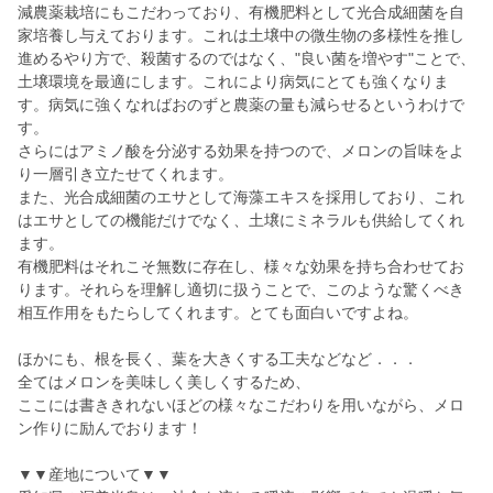
減農薬栽培にもこだわっており、有機肥料として光合成細菌を自
家培養し与えております。これは土壌中の微生物の多様性を推し
進めるやり方で、殺菌するのではなく、"良い菌を増やす"ことで、
土壌環境を最適にします。これにより病気にとても強くなりま
す。病気に強くなればおのずと農薬の量も減らせるというわけで
す。
さらにはアミノ酸を分泌する効果を持つので、メロンの旨味をよ
り一層引き立たせてくれます。
また、光合成細菌のエサとして海藻エキスを採用しており、これ
はエサとしての機能だけでなく、土壌にミネラルも供給してくれ
ます。
有機肥料はそれこそ無数に存在し、様々な効果を持ち合わせてお
ります。それらを理解し適切に扱うことで、このような驚くべき
相互作用をもたらしてくれます。とても面白いですよね。
ほかにも、根を長く、葉を大きくする工夫などなど．．．
全てはメロンを美味しく美しくするため、
ここには書ききれないほどの様々なこだわりを用いながら、メロ
ン作りに励んでおります！
▼▼産地について▼▼