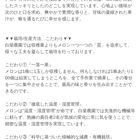
したスッキリとしたのどごしを実現しています。心地よい後味が
次のひと口を求め、爽やかで豊潤な香りと、甘味の凝縮された果
汁が、喉を通るたびに幸せを感じます。
▼▼栽培/生産方法、こだわり▼▼
白柴農園では収穫量よりもメロン一つ一つの「質」を追求して、
様々な工夫を凝らして栽培を行っております。
こだわり①『一茎一果』
メロンは1株に1玉しか収穫しません。何もしなければ1株あたり1
00個は結実してしまうところを、全て手作業で摘果し、その養分
を一つに集中させることで、最高の味と香りを生み出すことがで
きるのです。
こだわり②『徹底した温度・湿度管理』
メロンは”温度・湿度管理”が命です。白柴農園では先進的な機械等
に頼らず、熟練の責任者2名が気候の変化に常に気を使うことで、
精密な温度・湿度管理を実現しています。
こだわり③『科学に基づいた積極的な減農・有機栽培』