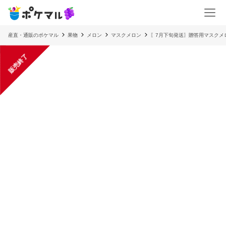
産直・通販のポケマル
果物
メロン
マスクメロン
〖7月下旬発送〗贈答用マスクメロ
販売終了