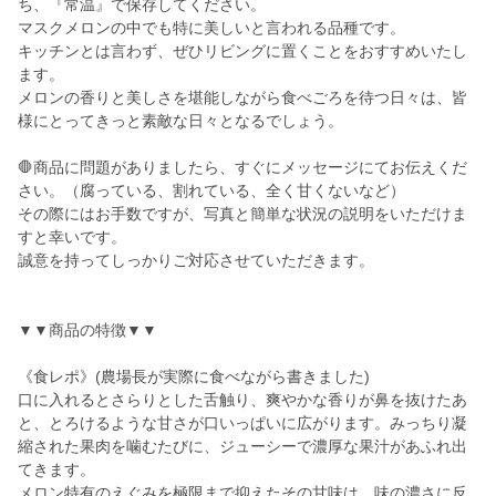
ち、『常温』で保存してください。
マスクメロンの中でも特に美しいと言われる品種です。
キッチンとは言わず、ぜひリビングに置くことをおすすめいたし
ます。
メロンの香りと美しさを堪能しながら食べごろを待つ日々は、皆
様にとってきっと素敵な日々となるでしょう。
🛑商品に問題がありましたら、すぐにメッセージにてお伝えくだ
さい。（腐っている、割れている、全く甘くないなど）
その際にはお手数ですが、写真と簡単な状況の説明をいただけま
すと幸いです。
誠意を持ってしっかりご対応させていただきます。
▼▼商品の特徴▼▼
《食レポ》(農場長が実際に食べながら書きました)
口に入れるとさらりとした舌触り、爽やかな香りが鼻を抜けたあ
と、とろけるような甘さが口いっぱいに広がります。みっちり凝
縮された果肉を噛むたびに、ジューシーで濃厚な果汁があふれ出
てきます。
メロン特有のえぐみを極限まで抑えたその甘味は、味の濃さに反