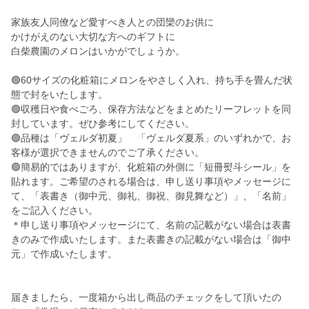
家族友人同僚など愛すべき人との団欒のお供に
かけがえのない大切な方へのギフトに
白柴農園のメロンはいかがでしょうか。
🟢60サイズの化粧箱にメロンをやさしく入れ、持ち手を畳んだ状
態で封をいたします。
🟢収穫日や食べごろ、保存方法などをまとめたリーフレットを同
封しています。ぜひ参考にしてください。
🟢品種は「ヴェルダ初夏」 「ヴェルダ夏系」のいずれかで、お
客様が選択できませんのでご了承ください。
🟢簡易的ではありますが、化粧箱の外側に「短冊熨斗シール」を
貼れます。ご希望のされる場合は、申し送り事項やメッセージに
て、「表書き（御中元、御礼、御祝、御見舞など）」、「名前」
をご記入ください。
＊申し送り事項やメッセージにて、名前の記載がない場合は表書
きのみで作成いたします。また表書きの記載がない場合は「御中
元」で作成いたします。
届きましたら、一度箱から出し商品のチェックをして頂いたの