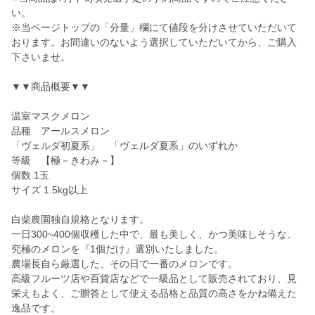
い。
※当ページトップの「分量」欄にて値段を分けさせていただいて
おります。お間違いのないよう選択していただいてから、ご購入
下さいませ。
▼▼商品概要▼▼
温室マスクメロン
品種 アールスメロン
「ヴェルダ初夏系」 「ヴェルダ夏系」のいずれか
等級 【極－きわみ－】
個数 1玉
サイズ 1.5kg以上
白柴農園独自規格となります。
一日300~400個収穫した中で、最も美しく、かつ美味しそうな、
究極のメロンを『1個だけ』選別いたしました。
農場長自ら厳選した、その日で一番のメロンです。
高級フルーツ店や百貨店などで一級品として販売されており、見
栄えもよく、ご贈答として使える品格と品質の高さをかね備えた
逸品です。