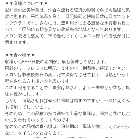
▼▼産地について▼▼
愛知県の渥美半島は、沖合を流れる暖流の影響で冬でも温暖な気
候に恵まれ、平均気温が高く、日照時間と快晴日数は日本でもト
ップクラスです。さらには、豊川用水による豊富な水資源も相ま
って、全国的にも類を見ない農業先進地域となっております。
メロン栽培も盛んで、車で走ればすぐにメロン狩りの看板が目に
留まります。
▼▼食べ頃▼▼
収穫から5〜7日後の期間が、最も美味しく頂けます。
同封のリーフレットに明記しますので、到着後ご確認ください。
メロンは収穫後数日のあいだ常温保存させておく、追熟という工
程をされる方も多いかと思います。
この工程をすることで、果実は熟され、より一層香りが立ち、風
味を豊かにします。
しかし、追熟させれば確かに風味は増すのですが、一緒にえぐみ
も増加してしまいます。
そのため、この品種の持つ繊細で上品な食味は、追熟と共にしだ
いに失われていってしまうのです。
なのでこの品種の食べ頃は、追熟期の「風味が強く、えぐみが少
ない」タイミングとなります。