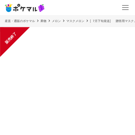
産直・通販のポケマル
果物
メロン
マスクメロン
〚7月下旬発送〛 贈答用マスクメ
販売終了