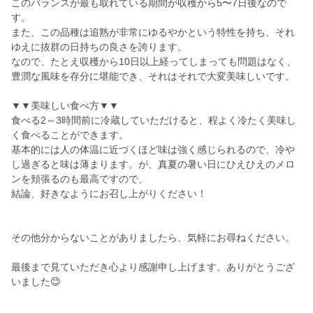
このバランスが最も取れている期間が収穫から5〜7日後なので
す。
また、この品種は追熟が非常にゆるやかという特性を持ち、それ
ゆえに抜群の日持ちの良さを誇ります。
なので、たとえ収穫から10日以上経ってしまっても問題はなく、
豊潤な風味を存分に堪能でき、それはそれで大変美味しいです。
▼▼美味しい食べ方▼▼
食べる2～3時間前に冷蔵していただけると、程よく冷たく美味し
く食べることができます。
基本的には人の体温に近づくほど味は強く感じられるので、冷や
し過ぎると味は薄まります。が、真夏の暑い日にひえひえのメロ
ンを頬張るのも最高ですので、
結論、好きなようにお召し上がりください！
その他分からないことがありましたら、気軽にお尋ねください。
最後まで見ていただき心より感謝申し上げます。ありがとうござ
いました😊