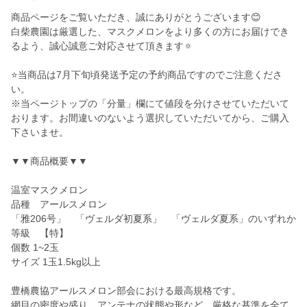
商品ページをご覧いただき、誠にありがとうございます😊
白柴農園は厳選した、マスクメロンをより多くの方にお届けでき
るよう、誠心誠意ご対応させて頂きます🔅
⭐️当商品は7月下旬頃発送予定の予約商品ですのでご注意くださ
い。
※当ページトップの「分量」欄にて値段を分けさせていただいて
おります。お間違いのないよう選択していただいてから、ご購入
下さいませ。
▼▼商品概要▼▼
温室マスクメロン
品種 アールスメロン
「雅206号」 「ヴェルダ初夏系」 「ヴェルダ夏系」のいずれか
等級 【特】
個数 1~2玉
サイズ 1玉1.5kg以上
豊橋農協アールスメロン部会における最高規格です。
網目の密度や盛り、アンテナの状態や形など、厳格な基準を全て