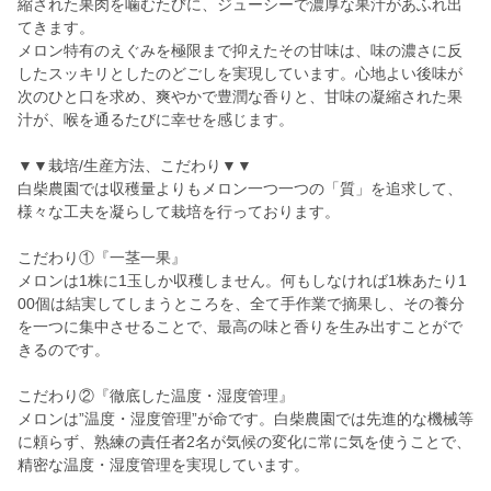
縮された果肉を噛むたびに、ジューシーで濃厚な果汁があふれ出
てきます。
メロン特有のえぐみを極限まで抑えたその甘味は、味の濃さに反
したスッキリとしたのどごしを実現しています。心地よい後味が
次のひと口を求め、爽やかで豊潤な香りと、甘味の凝縮された果
汁が、喉を通るたびに幸せを感じます。
▼▼栽培/生産方法、こだわり▼▼
白柴農園では収穫量よりもメロン一つ一つの「質」を追求して、
様々な工夫を凝らして栽培を行っております。
こだわり①『一茎一果』
メロンは1株に1玉しか収穫しません。何もしなければ1株あたり1
00個は結実してしまうところを、全て手作業で摘果し、その養分
を一つに集中させることで、最高の味と香りを生み出すことがで
きるのです。
こだわり②『徹底した温度・湿度管理』
メロンは”温度・湿度管理”が命です。白柴農園では先進的な機械等
に頼らず、熟練の責任者2名が気候の変化に常に気を使うことで、
精密な温度・湿度管理を実現しています。