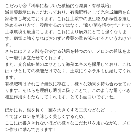
こだわり③『科学に基づいた積極的な減農・有機栽培』
減農薬栽培にもこだわっており、有機肥料として光合成細菌を自
家培養し与えております。これは土壌中の微生物の多様性を推し
進めるやり方で、殺菌するのではなく、"良い菌を増やす"ことで、
土壌環境を最適にします。これにより病気にとても強くなりま
す。病気に強くなればおのずと農薬の量も減らせるというわけで
す。
さらにはアミノ酸を分泌する効果を持つので、メロンの旨味をよ
り一層引き立たせてくれます。
また、光合成細菌のエサとして海藻エキスを採用しており、これ
はエサとしての機能だけでなく、土壌にミネラルも供給してくれ
ます。
有機肥料はそれこそ無数に存在し、様々な効果を持ち合わせてお
ります。それらを理解し適切に扱うことで、このような驚くべき
相互作用をもたらしてくれます。とても面白いですよね。
ほかにも、根を長く、葉を大きくする工夫などなど．．．
全てはメロンを美味しく美しくするため、
ここには書ききれないほどの様々なこだわりを用いながら、メロ
ン作りに励んでおります！