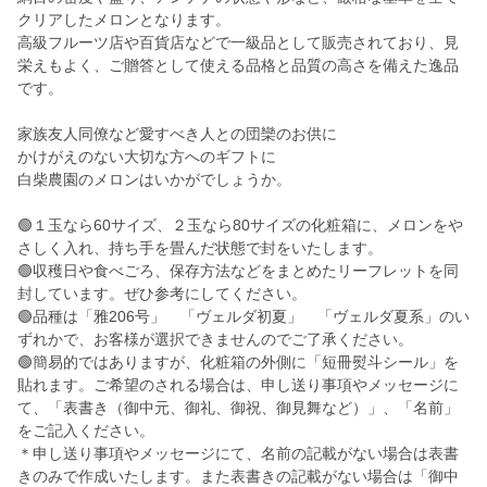
クリアしたメロンとなります。
高級フルーツ店や百貨店などで一級品として販売されており、見
栄えもよく、ご贈答として使える品格と品質の高さを備えた逸品
です。
家族友人同僚など愛すべき人との団欒のお供に
かけがえのない大切な方へのギフトに
白柴農園のメロンはいかがでしょうか。
🟢１玉なら60サイズ、２玉なら80サイズの化粧箱に、メロンをや
さしく入れ、持ち手を畳んだ状態で封をいたします。
🟢収穫日や食べごろ、保存方法などをまとめたリーフレットを同
封しています。ぜひ参考にしてください。
🟢品種は「雅206号」 「ヴェルダ初夏」 「ヴェルダ夏系」のい
ずれかで、お客様が選択できませんのでご了承ください。
🟢簡易的ではありますが、化粧箱の外側に「短冊熨斗シール」を
貼れます。ご希望のされる場合は、申し送り事項やメッセージに
て、「表書き（御中元、御礼、御祝、御見舞など）」、「名前」
をご記入ください。
＊申し送り事項やメッセージにて、名前の記載がない場合は表書
きのみで作成いたします。また表書きの記載がない場合は「御中