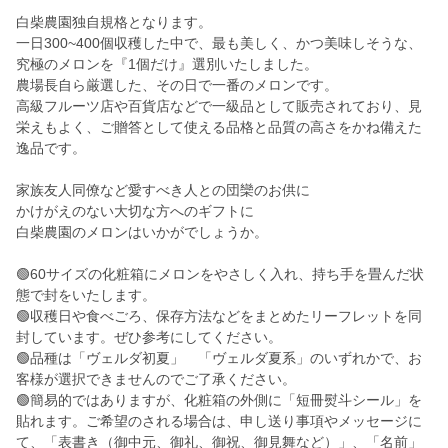
白柴農園独自規格となります。
一日300~400個収穫した中で、最も美しく、かつ美味しそうな、
究極のメロンを『1個だけ』選別いたしました。
農場長自ら厳選した、その日で一番のメロンです。
高級フルーツ店や百貨店などで一級品として販売されており、見
栄えもよく、ご贈答として使える品格と品質の高さをかね備えた
逸品です。
家族友人同僚など愛すべき人との団欒のお供に
かけがえのない大切な方へのギフトに
白柴農園のメロンはいかがでしょうか。
🟢60サイズの化粧箱にメロンをやさしく入れ、持ち手を畳んだ状
態で封をいたします。
🟢収穫日や食べごろ、保存方法などをまとめたリーフレットを同
封しています。ぜひ参考にしてください。
🟢品種は「ヴェルダ初夏」 「ヴェルダ夏系」のいずれかで、お
客様が選択できませんのでご了承ください。
🟢簡易的ではありますが、化粧箱の外側に「短冊熨斗シール」を
貼れます。ご希望のされる場合は、申し送り事項やメッセージに
て、「表書き（御中元、御礼、御祝、御見舞など）」、「名前」