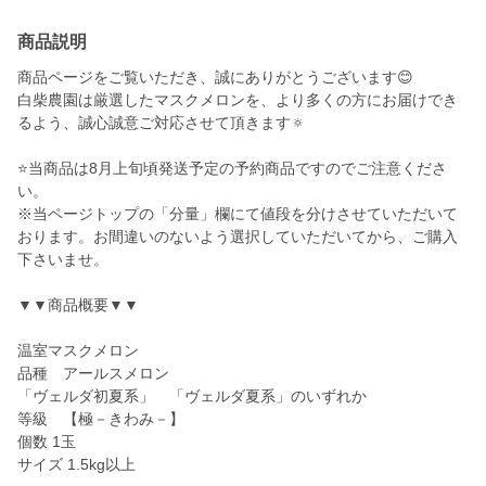
商品説明
商品ページをご覧いただき、誠にありがとうございます😊
白柴農園は厳選したマスクメロンを、より多くの方にお届けでき
るよう、誠心誠意ご対応させて頂きます🔅
⭐️当商品は8月上旬頃発送予定の予約商品ですのでご注意くださ
い。
※当ページトップの「分量」欄にて値段を分けさせていただいて
おります。お間違いのないよう選択していただいてから、ご購入
下さいませ。
▼▼商品概要▼▼
温室マスクメロン
品種 アールスメロン
「ヴェルダ初夏系」 「ヴェルダ夏系」のいずれか
等級 【極－きわみ－】
個数 1玉
サイズ 1.5kg以上