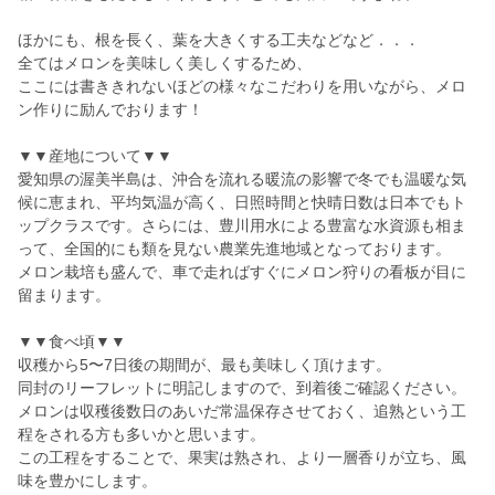
ほかにも、根を長く、葉を大きくする工夫などなど．．．
全てはメロンを美味しく美しくするため、
ここには書ききれないほどの様々なこだわりを用いながら、メロ
ン作りに励んでおります！
▼▼産地について▼▼
愛知県の渥美半島は、沖合を流れる暖流の影響で冬でも温暖な気
候に恵まれ、平均気温が高く、日照時間と快晴日数は日本でもト
ップクラスです。さらには、豊川用水による豊富な水資源も相ま
って、全国的にも類を見ない農業先進地域となっております。
メロン栽培も盛んで、車で走ればすぐにメロン狩りの看板が目に
留まります。
▼▼食べ頃▼▼
収穫から5〜7日後の期間が、最も美味しく頂けます。
同封のリーフレットに明記しますので、到着後ご確認ください。
メロンは収穫後数日のあいだ常温保存させておく、追熟という工
程をされる方も多いかと思います。
この工程をすることで、果実は熟され、より一層香りが立ち、風
味を豊かにします。