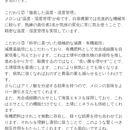
きるのです。
こだわり②『徹底した温度・湿度管理』
メロンは”温度・湿度管理”が命です。白柴農園では先進的な機械等
に頼らず、熟練の責任者2名が気候の変化に常に気を使うことで、
精密な温度・湿度管理を実現しています。
こだわり③『科学に基づいた積極的な減農・有機栽培』
減農薬栽培にもこだわっており、有機肥料として光合成細菌を自
家培養し与えております。これは土壌中の微生物の多様性を推し
進めるやり方で、殺菌するのではなく、"良い菌を増やす"ことで、
土壌環境を最適にします。これにより病気にとても強くなりま
す。病気に強くなればおのずと農薬の量も減らせるというわけで
す。
さらにはアミノ酸を分泌する効果を持つので、メロンの旨味をよ
り一層引き立たせてくれます。
また、光合成細菌のエサとして海藻エキスを採用しており、これ
はエサとしての機能だけでなく、土壌にミネラルも供給してくれ
ます。
有機肥料はそれこそ無数に存在し、様々な効果を持ち合わせてお
ります。それらを理解し適切に扱うことで、このような驚くべき
相互作用をもたらしてくれます。とても面白いですよね。