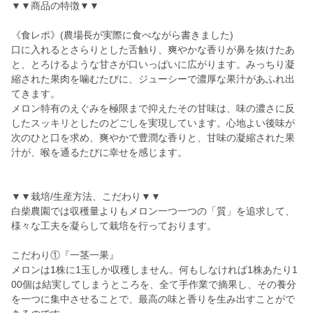
▼▼商品の特徴▼▼
《食レポ》(農場長が実際に食べながら書きました)
口に入れるとさらりとした舌触り、爽やかな香りが鼻を抜けたあ
と、とろけるような甘さが口いっぱいに広がります。みっちり凝
縮された果肉を噛むたびに、ジューシーで濃厚な果汁があふれ出
てきます。
メロン特有のえぐみを極限まで抑えたその甘味は、味の濃さに反
したスッキリとしたのどごしを実現しています。心地よい後味が
次のひと口を求め、爽やかで豊潤な香りと、甘味の凝縮された果
汁が、喉を通るたびに幸せを感じます。
▼▼栽培/生産方法、こだわり▼▼
白柴農園では収穫量よりもメロン一つ一つの「質」を追求して、
様々な工夫を凝らして栽培を行っております。
こだわり①『一茎一果』
メロンは1株に1玉しか収穫しません。何もしなければ1株あたり1
00個は結実してしまうところを、全て手作業で摘果し、その養分
を一つに集中させることで、最高の味と香りを生み出すことがで