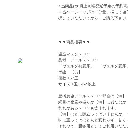
⭐️当商品は8月上旬頃発送予定の予約
※当ページトップの「分量」欄にて値
択していただいてから、ご購入下さい
▼▼商品概要▼▼
温室マスクメロン
品種 アールスメロン
「ヴェルダ初夏系」 「ヴェルダ夏系
等級 【良】
個数 1~2玉
サイズ 1玉1.4kg以上
豊橋農協アールスメロン部会の【特】
網目の密度や盛りが【特】に満たなか
乱れがあるメロンも含まれます。
【特】ほどに際立ってはいませんが、
味に至ってはほとんど変わらず、甘く
それゆえ、贈答用としてご利用いただ