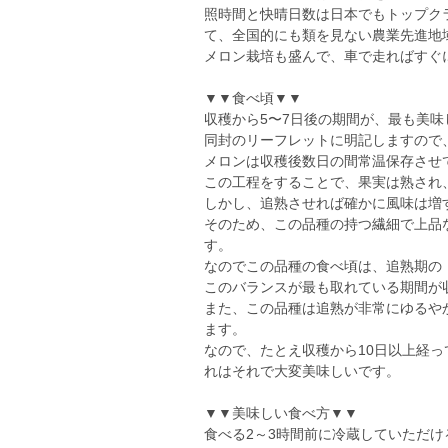
照時間と快晴日数は日本でもトップク
て、全国的にも類を見ない農業先進地
メロン栽培も盛んで、車で走ればすぐ
▼▼食べ頃▼▼
収穫から5〜7日後の期間が、最も美味
同封のリーフレットに明記しますので
メロンは収穫後数日の間常温保存させ
この工程をすることで、果実は熟され
しかし、追熟させれば確かに風味は増
そのため、この品種の持つ繊細で上品
す。
なのでこの品種の食べ頃は、追熟期の
このバランスが最も取れている期間が
また、この品種は追熟が非常にゆるや
ます。
なので、たとえ収穫から10日以上経
れはそれで大変美味しいです。
▼▼美味しい食べ方▼▼
食べる2～3時間前に冷蔵していただ