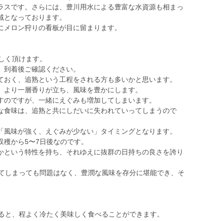
ラスです。さらには、豊川用水による豊富な水資源も相まっ
域となっております。
にメロン狩りの看板が目に留まります。
しく頂けます。
、到着後ご確認ください。
ておく、追熟という工程をされる方も多いかと思います。
、より一層香りが立ち、風味を豊かにします。
すのですが、一緒にえぐみも増加してしまいます。
な食味は、追熟と共にしだいに失われていってしまうので
「風味が強く、えぐみが少ない」タイミングとなります。
収穫から5〜7日後なのです。
かという特性を持ち、それゆえに抜群の日持ちの良さを誇り
ってしまっても問題はなく、豊潤な風味を存分に堪能でき、そ
けると、程よく冷たく美味しく食べることができます。