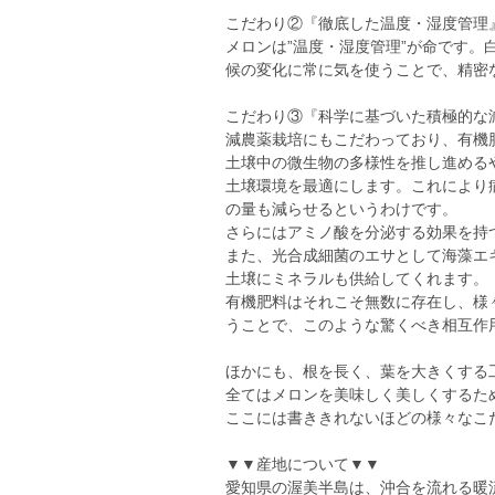
こだわり②『徹底した温度・湿度管理
メロンは”温度・湿度管理”が命です。
候の変化に常に気を使うことで、精密
こだわり③『科学に基づいた積極的な
減農薬栽培にもこだわっており、有機
土壌中の微生物の多様性を推し進める
土壌環境を最適にします。これにより
の量も減らせるというわけです。
さらにはアミノ酸を分泌する効果を持
また、光合成細菌のエサとして海藻エ
土壌にミネラルも供給してくれます。
有機肥料はそれこそ無数に存在し、様
うことで、このような驚くべき相互作
ほかにも、根を長く、葉を大きくする
全てはメロンを美味しく美しくするた
ここには書ききれないほどの様々なこ
▼▼産地について▼▼
愛知県の渥美半島は、沖合を流れる暖