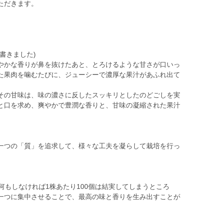
ただきます。
書きました)
やかな香りが鼻を抜けたあと、とろけるような甘さが口いっ
た果肉を噛むたびに、ジューシーで濃厚な果汁があふれ出て
その甘味は、味の濃さに反したスッキリとしたのどごしを実
と口を求め、爽やかで豊潤な香りと、甘味の凝縮された果汁
一つの「質」を追求して、様々な工夫を凝らして栽培を行っ
何もしなければ1株あたり100個は結実してしまうところ
一つに集中させることで、最高の味と香りを生み出すことが