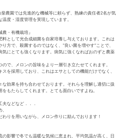
』
白柴農園では先進的な機械等に頼らず、熟練の責任者2名が気
な温度・湿度管理を実現しています。
減農・有機栽培』
肥料として光合成細菌を自家培養し与えております。これは
やり方で、殺菌するのではなく、"良い菌を増やす"ことで、
病気にとても強くなります。病気に強くなればおのずと農薬
つので、メロンの旨味をより一層引き立たせてくれます。
キスを採用しており、これはエサとしての機能だけでなく、
々な効果を持ち合わせております。それらを理解し適切に扱
用をもたらしてくれます。とても面白いですよね。
工夫などなど．．．
め、
だわりを用いながら、メロン作りに励んでおります！
流の影響で冬でも温暖な気候に恵まれ、平均気温が高く、日