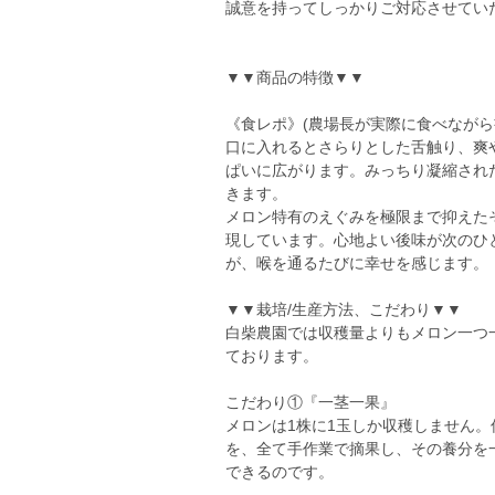
誠意を持ってしっかりご対応させてい
▼▼商品の特徴▼▼
《食レポ》(農場長が実際に食べながら
口に入れるとさらりとした舌触り、爽
ぱいに広がります。みっちり凝縮され
きます。
メロン特有のえぐみを極限まで抑えた
現しています。心地よい後味が次のひ
が、喉を通るたびに幸せを感じます。
▼▼栽培/生産方法、こだわり▼▼
白柴農園では収穫量よりもメロン一つ
ております。
こだわり①『一茎一果』
メロンは1株に1玉しか収穫しません。
を、全て手作業で摘果し、その養分を
できるのです。