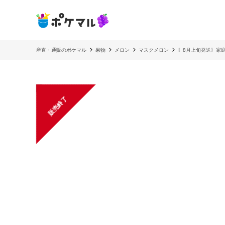
産直・通販のポケマル
果物
メロン
マスクメロン
〖8月上旬発送〗家庭
販売終了