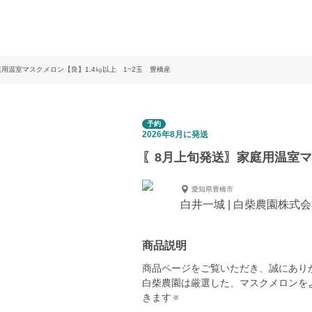
用温室マスクメロン【良】1.4㎏以上 1~2玉 豊橋産
予約
2026年8月に発送
〖8月上旬発送〗家庭用温室マ
愛知県豊橋市
白井一城 | 白柴農園株式
商品説明
商品ページをご覧いただき、誠にありが
白柴農園は厳選した、マスクメロンを
きます🔅