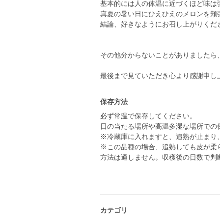
基本的には人の体温に近づくほど味は
真夏の暑い日にひえひえのメロンを頬
結論、好きなようにお召し上がりくだ
その他分からないことがありましたら
最後まで見ていただき心より感謝申し
保存方法
必ず常温で保存してください。
日の当たる場所や高温多湿な場所での
※冷蔵庫に入れますと、追熟が止まり
※この品種の場合、追熟しても皮が柔
方法は適しません。収穫後の日数で判
カテゴリ