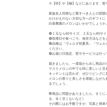
※【特】や【極】などにあります、熨
家族友人同僚など愛すべき人との団欒
かけがえのない大切な方へのギフトに
白柴農園のメロンはいかがでしょうか
🟢１玉なら60サイズ、２玉なら80
🟢収穫日や食べごろ、保存方法など
🟢品種は「ヴェルダ初夏系」「ヴェ
ください。
🟢お届け日指定、熨斗サービスは行
届きましたら、一度箱から出し商品の
マスクメロンの中でも特に美しいと言
キッチンとは言わず、ぜひリビングに
メロンの香りと美しさを堪能しながら
るでしょう。
🛑商品に問題がありましたら、すぐ
る、全く甘くないなど）
その際にはお手数ですが、写真と簡単