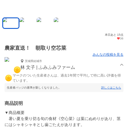
本日あと 15点
36
農家直送！ 朝取り空芯菜
みんなの投稿を見る
茨城県結城市
林 文子 | ふみふみファーム
マークのついた生産者さんは、過去1年間で平均して特に高い評価を得
ています。
生産者バッジの基準が新しくなりました。
詳しくはこちら
商品説明
▼商品概要
暑い夏を乗り切る旬の食材《空心菜》は葉にぬめりがあり、茎
にはシャキシャキとし歯ごたえがあります。