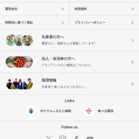
運営会社
利用規約
特商法に基づく表記
プライバシーポリシー
生産者の方へ
農家さん・漁師さんを募集しています!
法人・自治体の方へ
アライアンスのご相談はこちらから
採用情報
生産者と食べる人をつなぎたい
Links
ポケマルふるさと納税
食べる通信
Follow us