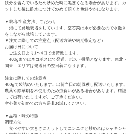
鉄分を含んでいるため炒めた時に黒ぽくなる場合があります。カ
ットした後に酢水につけて炒めて頂くと色鮮やかになります。
▼栽培/生産方法、こだわり
畑にて路地栽培をしています。空芯菜は水が必要なので水撒き
をしながら栽培しています。
▼注文に際しての注意点（配送方法や納期指定など）
お届け日について
ご注文日より1〜4日で出荷致します。
400gまではネコポスにて発送。ポスト投函となります。東北・
関東 エリアは発送日の翌日着になります。
注文に際しての注意点
400gで袋詰めいたします。出荷当日の朝収穫し配送いたします。
農薬や除草剤を不使用のため虫食いがある場合があります。確認
して出荷いたしますが、ご了承ください。
空心菜が初めての方も是非お試しください。
▼品種・味の特徴
調理方法
食べやすい大きさにカットしてニンニクと炒めればシャキシャ