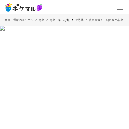
産直・通販のポケマル
野菜
青菜・菜っぱ類
空芯菜
農家直送！ 朝取り空芯菜