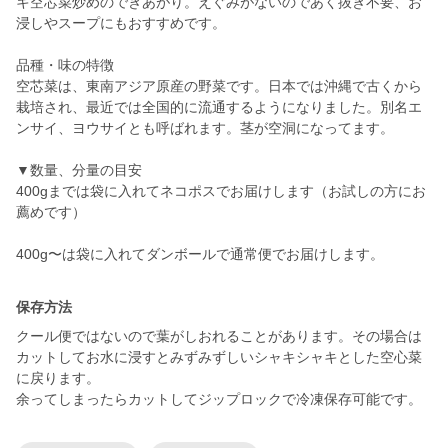
キ空芯菜炒めのできあがり。えぐみがないのであく抜き不要、お
浸しやスープにもおすすめです。
品種・味の特徴
空芯菜は、東南アジア原産の野菜です。日本では沖縄で古くから
栽培され、最近では全国的に流通するようになりました。別名エ
ンサイ、ヨウサイとも呼ばれます。茎が空洞になってます。
▼数量、分量の目安
400gまでは袋に入れてネコポスでお届けします（お試しの方にお
薦めです）
400g〜は袋に入れてダンボールで通常便でお届けします。
保存方法
クール便ではないので葉がしおれることがあります。その場合は
カットしてお水に浸すとみずみずしいシャキシャキとした空心菜
に戻ります。
余ってしまったらカットしてジップロックで冷凍保存可能です。