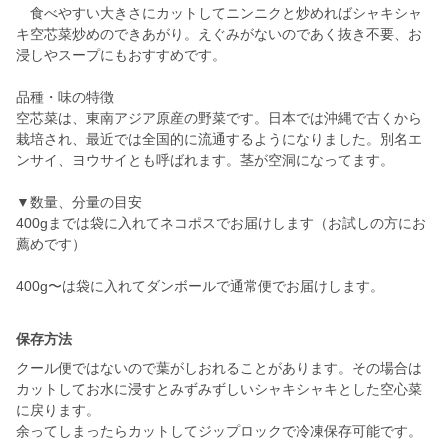
食べやすい大きさにカットしてニンニクと炒めればシャキシャ
キ空芯菜炒めのできあがり。えぐみがないのであく抜き不要、お
浸しやスープにもおすすめです。
品種・味の特徴
空芯菜は、東南アジア原産の野菜です。日本では沖縄で古くから
栽培され、最近では全国的に流通するようになりました。別名エ
ンサイ、ヨウサイとも呼ばれます。茎が空洞になってます。
▼数量、分量の目安
400gまでは袋に入れてネコポスでお届けします（お試しの方にお
薦めです）
400g〜は袋に入れてダンボールで通常便でお届けします。
保存方法
クール便ではないので葉がしおれることがあります。その場合は
カットしてお水に浸すとみずみずしいシャキシャキとした空心菜
に戻ります。
余ってしまったらカットしてジップロックで冷凍保存可能です。