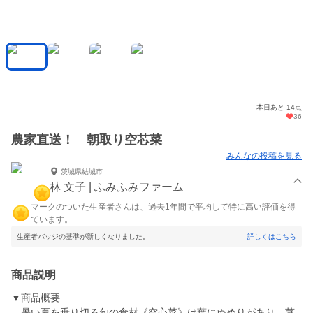
本日あと 14点
36
農家直送！ 朝取り空芯菜
みんなの投稿を見る
茨城県結城市
林 文子 | ふみふみファーム
マークのついた生産者さんは、過去1年間で平均して特に高い評価を得
ています。
生産者バッジの基準が新しくなりました。
詳しくはこちら
商品説明
▼商品概要
暑い夏を乗り切る旬の食材《空心菜》は葉にぬめりがあり、茎