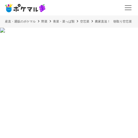
産直・通販のポケマル
野菜
青菜・菜っぱ類
空芯菜
農家直送！ 朝取り空芯菜