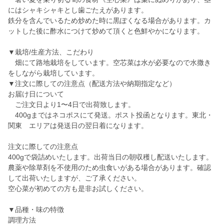
にはシャキシャキとし歯ごたえがあります。
鉄分を含んでいるため炒めた時に黒ぽくなる場合があります。カ
ットした後に酢水につけて炒めて頂くと色鮮やかになります。
▼栽培/生産方法、こだわり
畑にて路地栽培をしています。空芯菜は水が必要なので水撒き
をしながら栽培しています。
▼注文に際しての注意点（配送方法や納期指定など）
お届け日について
ご注文日より1〜4日で出荷致します。
400gまではネコポスにて発送。ポスト投函となります。東北・
関東 エリアは発送日の翌日着になります。
注文に際しての注意点
400gで袋詰めいたします。出荷当日の朝収穫し配送いたします。
農薬や除草剤を不使用のため虫食いがある場合があります。確認
して出荷いたしますが、ご了承ください。
空心菜が初めての方も是非お試しください。
▼品種・味の特徴
調理方法