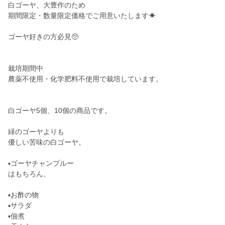
白ゴーヤ、大豊作のため
期間限定・数量限定価格でご用意いたします☀︎
ゴーヤ好きの方必見🥺
栽培期間中
農薬不使用・化学肥料不使用で栽培しています。
白ゴーヤ5個、10個の商品です。
緑のゴーヤよりも
優しい苦味の白ゴーヤ。
▪️ゴーヤチャンプルー
はもちろん、
▪️お酢の物
▪️サラダ
▪️佃煮