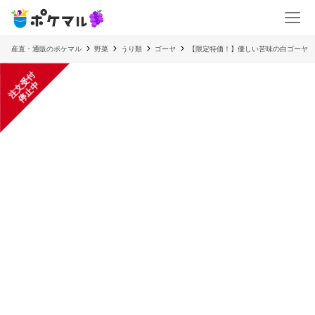
産直・通販のポケマル
野菜
うり類
ゴーヤ
【限定特価！】優しい苦味の白ゴーヤ
注
文
受
付
停
止
中