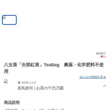
販売終了
15
八女茶「矢部紅茶」TeaBag 農薬・化学肥料不使
用
みんなの投稿を見る
福岡県八女市
原島政司 | お茶の千代乃園
商品説明