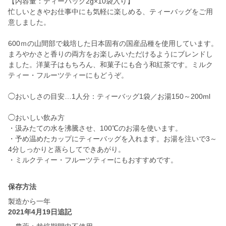
【内容量：ティーバッグ2g×10袋入り】
忙しいときやお仕事中にも気軽に楽しめる、ティーバッグをご用
意しました。
600ｍの山間部で栽培した日本固有の国産品種を使用しています。
まろやかさと香りの両方をお楽しみいただけるようにブレンドし
ました。洋菓子はもちろん、和菓子にも合う和紅茶です。ミルク
ティー・フルーツティーにもどうぞ。
◯おいしさの目安…1人分：ティーバッグ1袋／お湯150～200ml
◯おいしい飲み方
・汲みたての水を沸騰させ、100℃のお湯を使います。
・予め温めたカップにティーバッグを入れます。お湯を注いで3～
4分しっかりと蒸らしてできあがり。
・ミルクティー・フルーツティーにもおすすめです。
保存方法
製造から一年
2021年4月19日追記