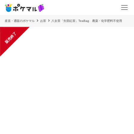
産直・通販のポケマル
お茶
八女茶「矢部紅茶」TeaBag 農薬・化学肥料不使用
販売終了