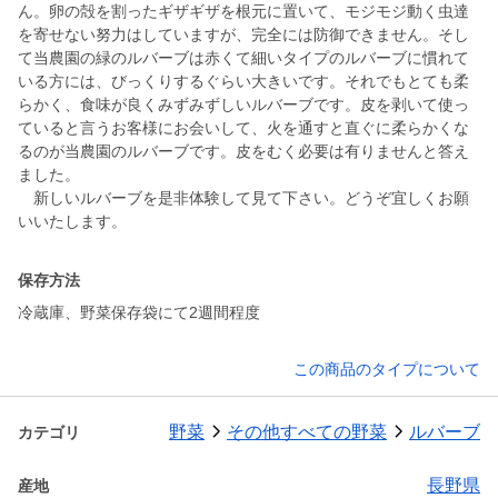
ん。卵の殻を割ったギザギザを根元に置いて、モジモジ動く虫達
を寄せない努力はしていますが、完全には防御できません。そし
て当農園の緑のルバーブは赤くて細いタイプのルバーブに慣れて
いる方には、びっくりするぐらい大きいです。それでもとても柔
らかく、食味が良くみずみずしいルバーブです。皮を剥いて使っ
ていると言うお客様にお会いして、火を通すと直ぐに柔らかくな
るのが当農園のルバーブです。皮をむく必要は有りませんと答え
ました。
新しいルバーブを是非体験して見て下さい。どうぞ宜しくお願
いいたします。
保存方法
冷蔵庫、野菜保存袋にて2週間程度
この商品のタイプについて
野菜
その他すべての野菜
ルバーブ
カテゴリ
長野県
産地