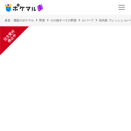
産直・通販のポケマル
野菜
その他すべての野菜
ルバーブ
信州産 フレッシュ ルバ
注
文
受
付
停
止
中