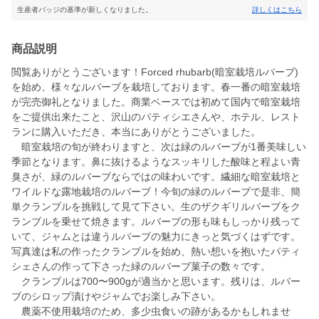
生産者バッジの基準が新しくなりました。
詳しくはこちら
商品説明
閲覧ありがとうございます！Forced rhubarb(暗室栽培ルバーブ)
を始め、様々なルバーブを栽培しております。春一番の暗室栽培
が完売御礼となりました。商業ベースでは初めて国内で暗室栽培
をご提供出来たこと、沢山のパティシエさんや、ホテル、レスト
ランに購入いただき、本当にありがとうございました。
暗室栽培の旬が終わりますと、次は緑のルバーブが1番美味しい
季節となります。鼻に抜けるようなスッキリした酸味と程よい青
臭さが、緑のルバーブならではの味わいです。繊細な暗室栽培と
ワイルドな露地栽培のルバーブ！今旬の緑のルバーブで是非、簡
単クランブルを挑戦して見て下さい。生のザクギリルバーブをク
ランブルを乗せて焼きます。ルバーブの形も味もしっかり残って
いて、ジャムとは違うルバーブの魅力にきっと気づくはずです。
写真達は私の作ったクランブルを始め、熱い想いを抱いたパティ
シェさんの作って下さった緑のルバーブ菓子の数々です。
クランブルは700〜900gが適当かと思います。残りは、ルバー
ブのシロップ漬けやジャムでお楽しみ下さい。
農薬不使用栽培のため、多少虫食いの跡があるかもしれませ