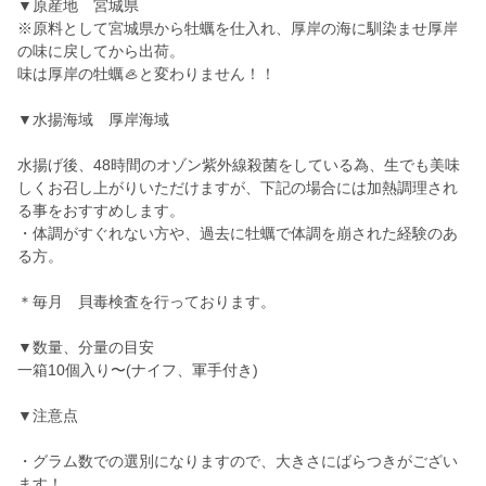
▼原産地 宮城県
※原料として宮城県から牡蠣を仕入れ、厚岸の海に馴染ませ厚岸
の味に戻してから出荷。
味は厚岸の牡蠣🦪と変わりません！！
▼水揚海域 厚岸海域
水揚げ後、48時間のオゾン紫外線殺菌をしている為、生でも美味
しくお召し上がりいただけますが、下記の場合には加熱調理され
る事をおすすめします。
・体調がすぐれない方や、過去に牡蠣で体調を崩された経験のあ
る方。
＊毎月 貝毒検査を行っております。
▼数量、分量の目安
一箱10個入り〜(ナイフ、軍手付き)
▼注意点
・グラム数での選別になりますので、大きさにばらつきがござい
ます！