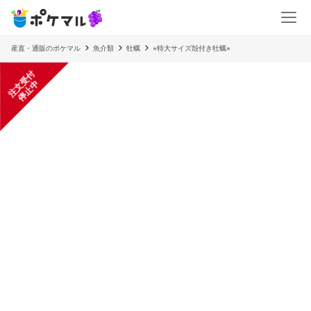
産直・通販のポケマル
魚介類
牡蠣
⭐︎特大サイズ殻付き牡蠣⭐︎
注
文
受
付
停
止
中