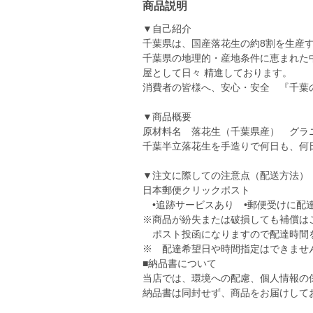
商品説明
▼自己紹介
千葉県は、国産落花生の約8割を生産
千葉県の地理的・産地条件に恵まれた
屋として日々 精進しております。
消費者の皆様へ、安心・安全 『千葉
▼商品概要
原材料名 落花生（千葉県産） グラ
千葉半立落花生を手造りで何日も、何
▼注文に際しての注意点（配送方法）
日本郵便クリックポスト
•追跡サービスあり •郵便受けに配
※商品が紛失または破損しても補償は
ポスト投函になりますので配達時間
※ 配達希望日や時間指定はできませ
■納品書について
当店では、環境への配慮、個人情報の