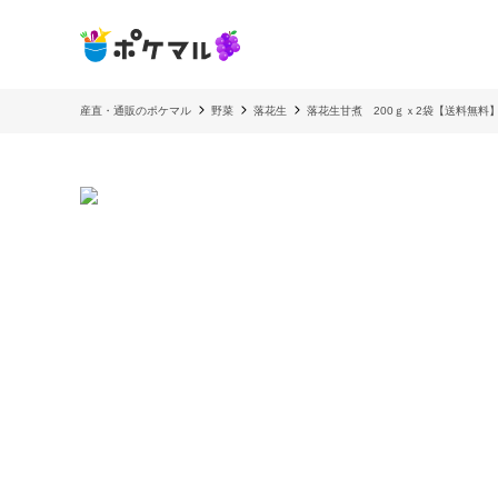
産直・通販のポケマル
野菜
落花生
落花生甘煮 200ｇｘ2袋【送料無