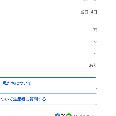
不可
当日~4日
可
あり
私たちについて
について生産者に質問する