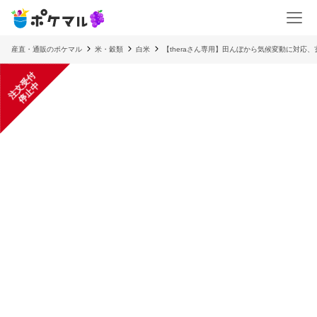
産直・通販のポケマル
米・穀類
白米
【theraさん専用】田んぼから気候変動に対応、
注
文
受
付
停
止
中