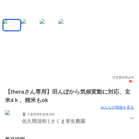
注文受付停止中
2
【theraさん専用】田んぼから気候変動に対応、玄
米4ｋ、精米もok
みんなの投稿を見る
千葉県香取郡東庄町
佐久間清和 | さくま草生農園