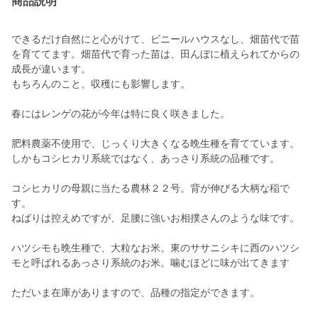
商品説明
できるだけ自然にと心がけて、ビニールハウスなし、畑苗代で苗
を育ててます。畑苗代で育った苗は、田んぼに植えられてからの
成長が違います。
もちろんのこと、収穫にも影響します。
春にはレンゲの花が今年は特に良く咲きました。
肥料農薬不使用で、じっくり大きくなる晩生種を育てています。
しかもコシヒカリ系統ではなく、あっさり系統の品種です。
コシヒカリの母親に当たる農林２２号。背が伸びる大柄な稲で
す。
ねばりは控えめですが、足腰に強いお相撲さんのような味です。
ハツシモも晩生種で、大粒なお米。東のササニシキに西のハツシ
モと呼ばれるあっさり系統のお米。噛むほどに味が出てきます
ただいま在庫がありますので、品種の指定ができます。