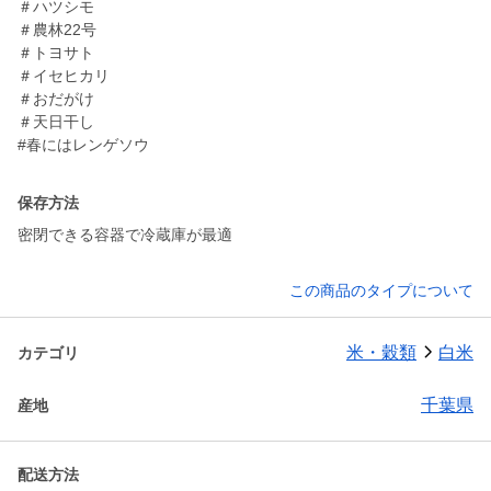
＃ハツシモ
＃農林22号
＃トヨサト
＃イセヒカリ
＃おだがけ
＃天日干し
#春にはレンゲソウ
保存方法
密閉できる容器で冷蔵庫が最適
この商品のタイプについて
米・穀類
白米
カテゴリ
千葉県
産地
配送方法