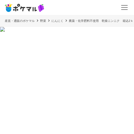
産直・通販のポケマル
野菜
にんにく
農薬・化学肥料不使用 乾燥ニンニク 箱込2ｋ