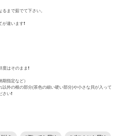
なるまで茹でて下さい。
が違います❗️
度はそのまま❗️
納期指定など）
れ以外の根の部分(茶色の細い硬い部分)や小さな貝が入って