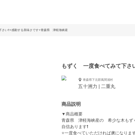
さい‼️⭐️感動する美味さです⭐️青森県 津軽海峡産
もずく 一度食べてみて下さい‼
青森県下北郡風間浦村
五十洲力 | 二重丸
商品説明
▼商品概要
青森県 津軽海峡産の 希少な木もず
自信あります❗️
⭐️一度食べていただければ虜になります