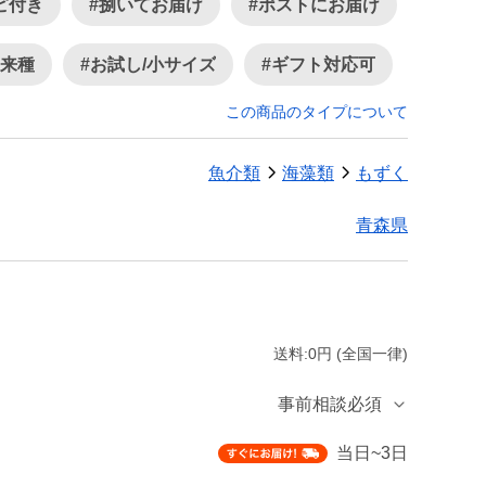
ピ付き
#捌いてお届け
#ポストにお届け
在来種
#お試し/小サイズ
#ギフト対応可
この商品のタイプについて
魚介類
海藻類
もずく
青森県
送料:0円 (全国一律)
事前相談必須
当日~3日