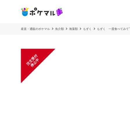
産直・通販のポケマル
魚介類
海藻類
もずく
もずく 一度食べてみて下
注
文
受
付
停
止
中