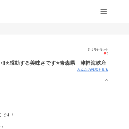
注文受付停止中
5
️⭐️感動する美味さです⭐️青森県 津軽海峡産
みんなの投稿を見る
くです！
⭐️