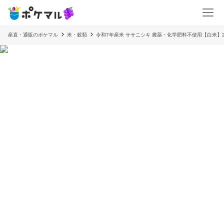
産直・通販のポケマル
米・穀類
令和7年産米 ササニシキ 農薬・化学肥料不使用【白米】2