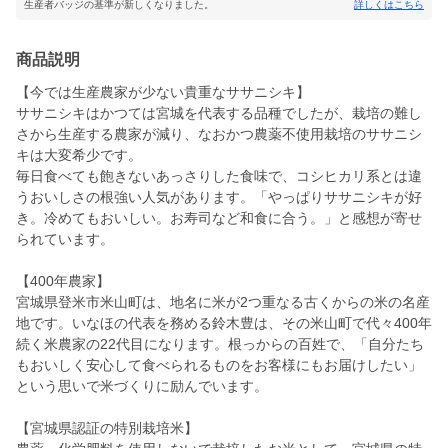
生産者バッジの基準が新しくなりました。
詳しくはこちら
商品説明
【今では生産農家が少ない貴重なササニシキ】
ササニシキはかつては宮城を代表する品種でしたが、栽培の難し
さから生産する農家が減り、なおかつ農薬不使用栽培のササニシ
キは大変希少です。
毎日食べても飽きないあっさりした食味で、コシヒカリ系とは違
うおいしさの根強い人気があります。「やっぱりササニシキが好
き。冷めてもおいしい。お寿司など和食に合う。」と感想が寄せ
られています。
【400年農家】
宮城県登米市米山町は、地名に米が2つ重なる古くからの米の名産
地です。いなほの代表を務める鈴木豊は、その米山町で代々400年
続く米農家の22代目になります。根っからの百姓で、「自分たち
もおいしく安心して食べられるものをお客様にもお届けしたい」
という思いで米づくりに励んでいます。
【宮城県認証の特別栽培米】