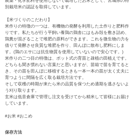
農薬・化学肥料を使用しないで栽培したお米として、宮城県の特
別栽培米の認証を取得しています。
【米づくりのこだわり】
米作りの特徴の一つは、有機物の発酵を利用した土作りと肥料作
りです。私たちが行う平飼い養鶏の鶏舎にはもみ殻を敷き詰め、
鶏糞が混ざることで堆肥の原料ができます。これを微生物の力を
借りて発酵させ良質な堆肥を作り、田んぼに散布し肥料にしま
す。(鶏のエサには抗生物質を使用していないので安心です。)
米作りの二つ目の特徴は、ポット式の育苗と疎植の田植えです。
どちらも聞き慣れない言葉だと思いますが、苗箱で苗を育てると
き、その苗を田んぼに移植するときも一本一本の苗が太く丈夫に
育つように間隔を広く取る栽培方法です。
そして収穫の時期が来たら米の品質を保つため適期を逃さないよ
う刈り取ります。
玄米は低音倉庫で管理し注文を受けてから精米して皆様にお届け
しています。
#お米 #おこめ
保存方法