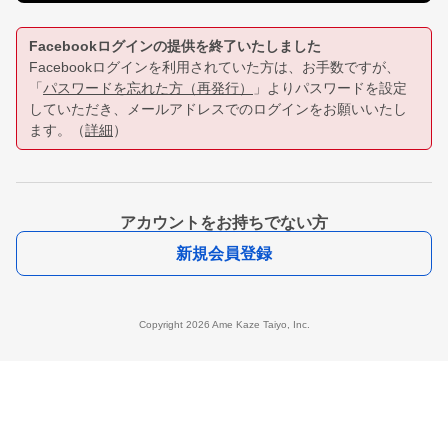
Facebookログインの提供を終了いたしました
Facebookログインを利用されていた方は、お手数ですが、
「
パスワードを忘れた方（再発行）
」よりパスワードを設定
していただき、メールアドレスでのログインをお願いいたし
ます。（
詳細
）
アカウントをお持ちでない方
新規会員登録
Copyright 2026 Ame Kaze Taiyo, Inc.