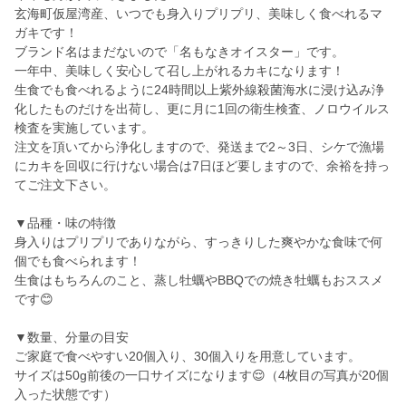
玄海町仮屋湾産、いつでも身入りプリプリ、美味しく食べれるマ
ガキです！
ブランド名はまだないので「名もなきオイスター」です。
一年中、美味しく安心して召し上がれるカキになります！
生食でも食べれるように24時間以上紫外線殺菌海水に浸け込み浄
化したものだけを出荷し、更に月に1回の衛生検査、ノロウイルス
検査を実施しています。
注文を頂いてから浄化しますので、発送まで2～3日、シケで漁場
にカキを回収に行けない場合は7日ほど要しますので、余裕を持っ
てご注文下さい。
▼品種・味の特徴
身入りはプリプリでありながら、すっきりした爽やかな食味で何
個でも食べられます！
生食はもちろんのこと、蒸し牡蠣やBBQでの焼き牡蠣もおススメ
です😊
▼数量、分量の目安
ご家庭で食べやすい20個入り、30個入りを用意しています。
サイズは50g前後の一口サイズになります😌（4枚目の写真が20個
入った状態です）