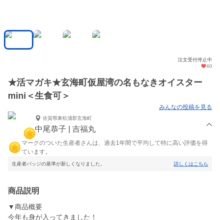
注文受付停止中
40
★活マガキ★玄海町仮屋湾の名もなきオイスター
mini＜生食可＞
みんなの投稿を見る
佐賀県東松浦郡玄海町
中尾恭子 | 吉福丸
マークのついた生産者さんは、過去1年間で平均して特に高い評価を得
ています。
生産者バッジの基準が新しくなりました。
詳しくはこちら
商品説明
▼商品概要
今年も身が入ってきました！