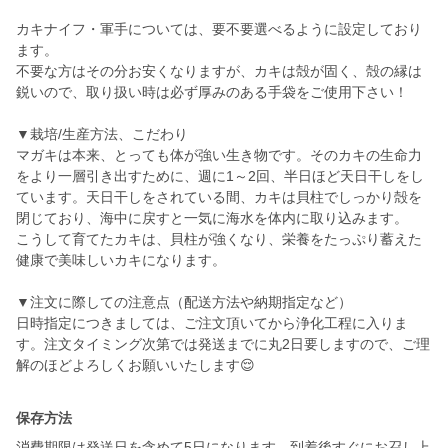
カキナイフ・軍手については、要不要選べるように設定しており
ます。
不要な方はその分お安くなりますが、カキは殻が固く、殻の縁は
鋭いので、取り扱い時は必ず厚みのある手袋をご使用下さい！
▼栽培/生産方法、こだわり
マガキは本来、とっても体が強い生き物です。そのカキの生命力
をより一層引き出すために、週に1～2回、半日ほど天日干しをし
ています。天日干しをされている間、カキは貝柱でしっかり殻を
閉じており、海中に戻すと一気に海水を体内に取り込みます。
こうして育てたカキは、貝柱が強くなり、栄養をたっぷり蓄えた
健康で美味しいカキになります。
▼注文に際しての注意点（配送方法や納期指定など）
日時指定につきましては、ご注文頂いてから浄化工程に入りま
す。注文タイミング次第では発送までに丸2日要しますので、ご理
解のほどよろしくお願いいたします😌
保存方法
消費期限は発送日を含めて5日になります。到着後すぐにお召し上