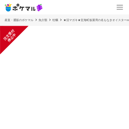
産直・通販のポケマル
魚介類
牡蠣
★活マガキ★玄海町仮屋湾の名もなきオイスターmi
注
文
受
付
停
止
中