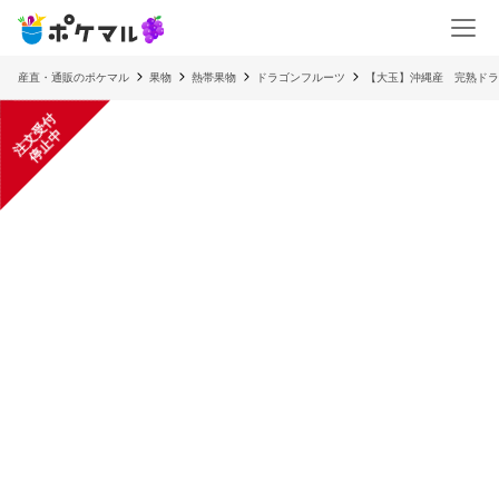
産直・通販のポケマル
果物
熱帯果物
ドラゴンフルーツ
【大玉】沖縄産 完熟ドラ
注
文
受
付
停
止
中