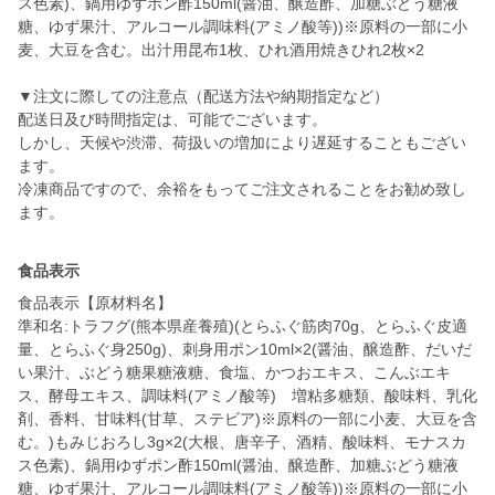
ス色素)、鍋用ゆずポン酢150ml(醤油、醸造酢、加糖ぶどう糖液
糖、ゆず果汁、アルコール調味料(アミノ酸等))※原料の一部に小
麦、大豆を含む。出汁用昆布1枚、ひれ酒用焼きひれ2枚×2
▼注文に際しての注意点（配送方法や納期指定など）
配送日及び時間指定は、可能でございます。
しかし、天候や渋滞、荷扱いの増加により遅延することもござい
ます。
冷凍商品ですので、余裕をもってご注文されることをお勧め致し
ます。
食品表示
食品表示【原材料名】
準和名:トラフグ(熊本県産養殖)(とらふぐ筋肉70g、とらふぐ皮適
量、とらふぐ身250g)、刺身用ポン10ml×2(醤油、醸造酢、だいだ
い果汁、ぶどう糖果糖液糖、食塩、かつおエキス、こんぶエキ
ス、酵母エキス、調味料(アミノ酸等) 増粘多糖類、酸味料、乳化
剤、香料、甘味料(甘草、ステビア)※原料の一部に小麦、大豆を含
む。)もみじおろし3g×2(大根、唐辛子、酒精、酸味料、モナスカ
ス色素)、鍋用ゆずポン酢150ml(醤油、醸造酢、加糖ぶどう糖液
糖、ゆず果汁、アルコール調味料(アミノ酸等))※原料の一部に小