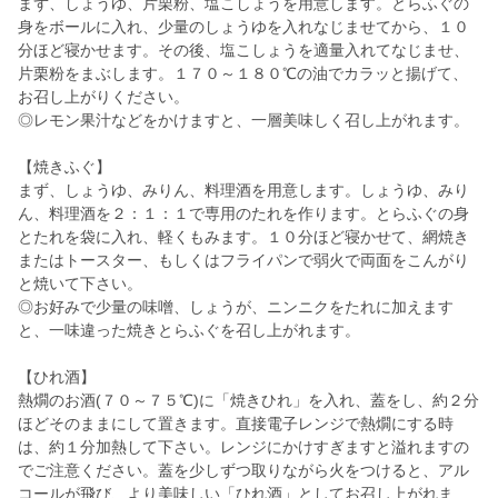
まず、しょうゆ、片栗粉、塩こしょうを用意します。とらふぐの
身をボールに入れ、少量のしょうゆを入れなじませてから、１０
分ほど寝かせます。その後、塩こしょうを適量入れてなじませ、
片栗粉をまぶします。１７０～１８０℃の油でカラッと揚げて、
お召し上がりください。
◎レモン果汁などをかけますと、一層美味しく召し上がれます。
【焼きふぐ】
まず、しょうゆ、みりん、料理酒を用意します。しょうゆ、みり
ん、料理酒を２：１：１で専用のたれを作ります。とらふぐの身
とたれを袋に入れ、軽くもみます。１０分ほど寝かせて、網焼き
またはトースター、もしくはフライパンで弱火で両面をこんがり
と焼いて下さい。
◎お好みで少量の味噌、しょうが、ニンニクをたれに加えます
と、一味違った焼きとらふぐを召し上がれます。
【ひれ酒】
熱燗のお酒(７０～７５℃)に「焼きひれ」を入れ、蓋をし、約２分
ほどそのままにして置きます。直接電子レンジで熱燗にする時
は、約１分加熱して下さい。レンジにかけすぎますと溢れますの
でご注意ください。蓋を少しずつ取りながら火をつけると、アル
コールが飛び、より美味しい「ひれ酒」としてお召し上がれま