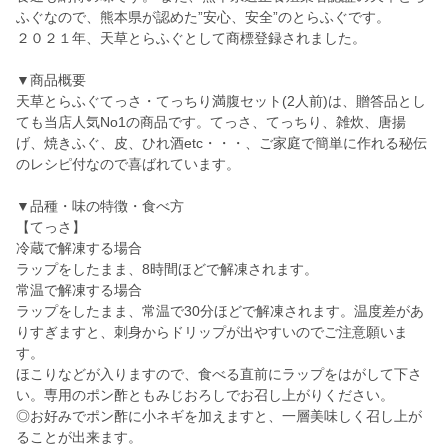
ふぐなので、熊本県が認めた”安心、安全”のとらふぐです。
２０２１年、天草とらふぐとして商標登録されました。
▼商品概要
天草とらふぐてっさ・てっちり満腹セット(2人前)は、贈答品とし
ても当店人気No1の商品です。てっさ、てっちり、雑炊、唐揚
げ、焼きふぐ、皮、ひれ酒etc・・・、ご家庭で簡単に作れる秘伝
のレシピ付なので喜ばれています。
▼品種・味の特徴・食べ方
【てっさ】
冷蔵で解凍する場合
ラップをしたまま、8時間ほどで解凍されます。
常温で解凍する場合
ラップをしたまま、常温で30分ほどで解凍されます。温度差があ
りすぎますと、刺身からドリップが出やすいのでご注意願いま
す。
ほこりなどが入りますので、食べる直前にラップをはがして下さ
い。専用のポン酢ともみじおろしでお召し上がりください。
◎お好みでポン酢に小ネギを加えますと、一層美味しく召し上が
ることが出来ます。