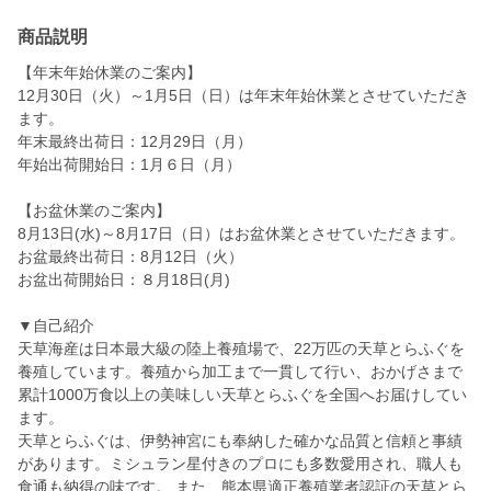
商品説明
【年末年始休業のご案内】
12月30日（火）～1月5日（日）は年末年始休業とさせていただき
ます。
年末最終出荷日：12月29日（月）
年始出荷開始日：1月６日（月）
【お盆休業のご案内】
8月13日(水)～8月17日（日）はお盆休業とさせていただきます。
お盆最終出荷日：8月12日（火）
お盆出荷開始日：８月18日(月)
▼自己紹介
天草海産は日本最大級の陸上養殖場で、22万匹の天草とらふぐを
養殖しています。養殖から加工まで一貫して行い、おかげさまで
累計1000万食以上の美味しい天草とらふぐを全国へお届けしてい
ます。
天草とらふぐは、伊勢神宮にも奉納した確かな品質と信頼と事績
があります。ミシュラン星付きのプロにも多数愛用され、職人も
食通も納得の味です。 また、熊本県適正養殖業者認証の天草とら