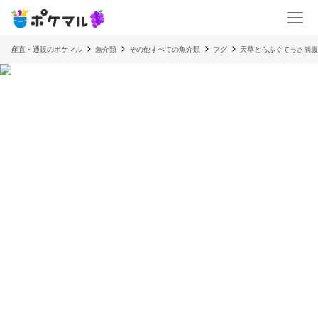
産直・通販のポケマル
魚介類
その他すべての魚介類
フグ
天草とらふぐてっさ満腹