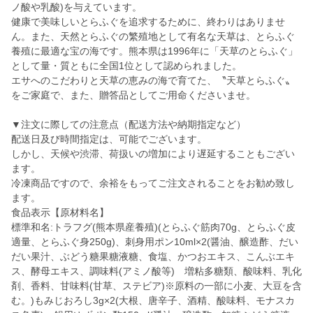
ノ酸や乳酸)を与えています。
健康で美味しいとらふぐを追求するために、終わりはありませ
ん。また、天然とらふぐの繁殖地として有名な天草は、とらふぐ
養殖に最適な宝の海です。熊本県は1996年に「天草のとらふぐ」
として量・質ともに全国1位として認められました。
エサへのこだわりと天草の恵みの海で育てた、〝天草とらふぐ〟
をご家庭で、また、贈答品としてご用命くださいませ。
▼注文に際しての注意点（配送方法や納期指定など）
配送日及び時間指定は、可能でございます。
しかし、天候や渋滞、荷扱いの増加により遅延することもござい
ます。
冷凍商品ですので、余裕をもってご注文されることをお勧め致し
ます。
食品表示【原材料名】
標準和名:トラフグ(熊本県産養殖)(とらふぐ筋肉70g、とらふぐ皮
適量、とらふぐ身250g)、刺身用ポン10ml×2(醤油、醸造酢、だい
だい果汁、ぶどう糖果糖液糖、食塩、かつおエキス、こんぶエキ
ス、酵母エキス、調味料(アミノ酸等) 増粘多糖類、酸味料、乳化
剤、香料、甘味料(甘草、ステビア)※原料の一部に小麦、大豆を含
む。)もみじおろし3g×2(大根、唐辛子、酒精、酸味料、モナスカ