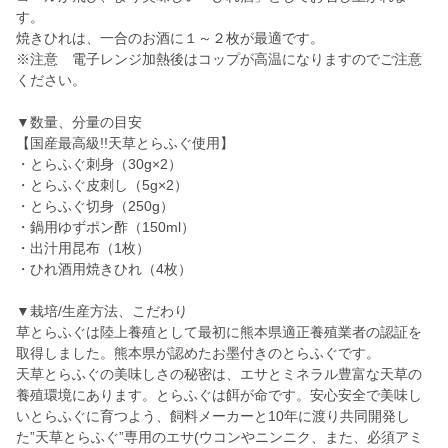
す。
焼きひれは、一合のお酒に１～２枚が最適です。
※注意 電子レンジ加熱後はコップが高温になりますのでご注意
ください。
▼数量、分量の目安
【国産最高級!!天草とらふぐ使用】
・とらふぐ刺身（30g×2）
・とらふぐ皮刺し（5g×2）
・とらふぐ切身（250g）
・鍋用ゆずポン酢（150ml）
・出汁用昆布（1枚）
・ひれ酒用焼きひれ（4枚）
▼栽培/生産方法、こだわり
草とらふぐは陸上養殖として最初に熊本県適正養殖業者の認証を
取得しました。熊本県が認めたお墨付きのとらふぐです。
天草とらふぐの美味しさの秘密は、エサとミネラル豊富な天草の
養殖環境にあります。とらふぐは餌が命です。安心安全で美味し
いとらふぐに育つよう、飼料メーカーと10年に渡り共同開発し
た”天草とらふぐ”専用のエサ(ウコンやニンニク、また、必須アミ