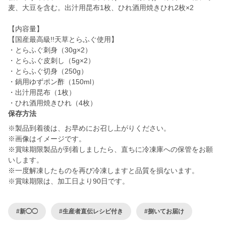
麦、大豆を含む。出汁用昆布1枚、ひれ酒用焼きひれ2枚×2
【内容量】
【国産最高級!!天草とらふぐ使用】
・とらふぐ刺身（30g×2）
・とらふぐ皮刺し（5g×2）
・とらふぐ切身（250g）
・鍋用ゆずポン酢（150ml）
・出汁用昆布（1枚）
・ひれ酒用焼きひれ（4枚）
保存方法
※製品到着後は、お早めにお召し上がりください。
※画像はイメージです。
※賞味期限製品が到着しましたら、直ちに冷凍庫への保管をお願
いします。
※一度解凍したものを再び冷凍しますと品質を損ないます。
※賞味期限は、加工日より90日です。
#新◯◯
#生産者直伝レシピ付き
#捌いてお届け