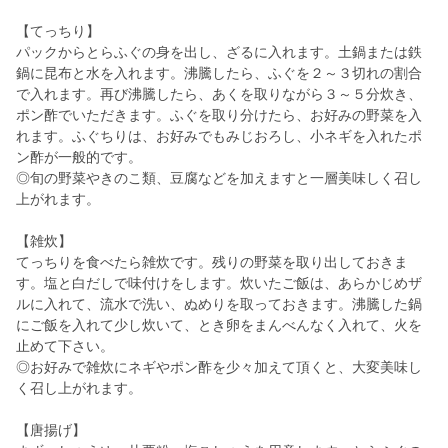
【てっちり】
パックからとらふぐの身を出し、ざるに入れます。土鍋または鉄
鍋に昆布と水を入れます。沸騰したら、ふぐを２～３切れの割合
で入れます。再び沸騰したら、あくを取りながら３～５分炊き、
ポン酢でいただきます。ふぐを取り分けたら、お好みの野菜を入
れます。ふぐちりは、お好みでもみじおろし、小ネギを入れたポ
ン酢が一般的です。
◎旬の野菜やきのこ類、豆腐などを加えますと一層美味しく召し
上がれます。
【雑炊】
てっちりを食べたら雑炊です。残りの野菜を取り出しておきま
す。塩と白だしで味付けをします。炊いたご飯は、あらかじめザ
ルに入れて、流水で洗い、ぬめりを取っておきます。沸騰した鍋
にご飯を入れて少し炊いて、とき卵をまんべんなく入れて、火を
止めて下さい。
◎お好みで雑炊にネギやポン酢を少々加えて頂くと、大変美味し
く召し上がれます。
【唐揚げ】