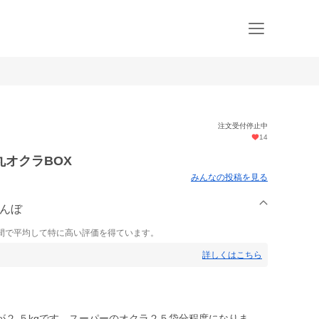
注文受付停止中
14
オクラBOX
みんなの投稿を見る
こんぼ
間で平均して特に高い評価を得ています。
詳しくはこちら
２.５kgです。スーパーのオクラ２５袋分程度になりま