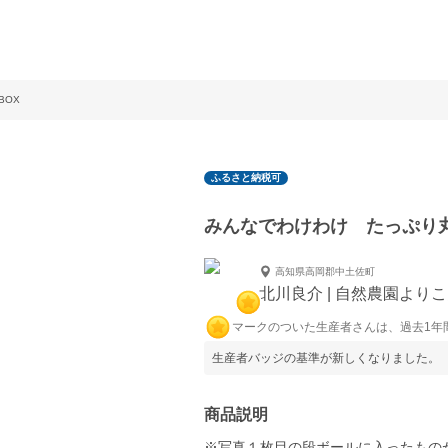
BOX
ふるさと納税可
みんなでわけわけ たっぷり丸
高知県高岡郡中土佐町
北川良介 | 自然農園より
マークのついた生産者さんは、過去1年
生産者バッジの基準が新しくなりました。
商品説明
※写真１枚目の段ボールに入ったものが