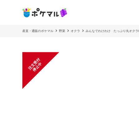
産直・通販のポケマル
野菜
オクラ
みんなでわけわけ たっぷり丸オクラ
注
文
受
付
停
止
中