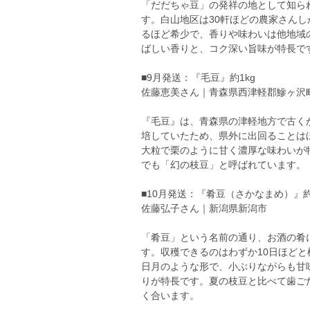
「だだちゃ豆」の発祥の地として知ら
す。白山地区は30軒ほどの農家さん
るほど希少で、香りや味わいは他地域
ばしい香りと、コク深い旨味が特長で
■9月発送：『毛豆』約1kg
佐藤恵美さん｜青森県西津軽郡鰺ヶ沢
『毛豆』は、青森県の津軽地方で古く
培していたため、県外に出回ることは
大粒で栗のように甘く濃厚な味わいが
でも「幻の枝豆」と呼ばれています。
■10月発送：『肴豆（さかなまめ）』約8
佐藤弘子さん｜新潟県新潟市
「肴豆」という名前の通り、お酒の肴
す。収穫できるのはわずか10日ほど
日月のような形で、小ぶりながらも甘
りが特長です。夏の枝豆と比べて歯ご
く合います。