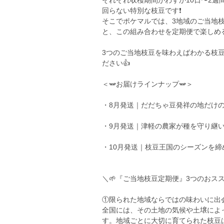
それぞれ収穫期間がわずか10日〜2
回らない特別な枝豆です❗
そこでポケマルでは、3地域のご当地
と、この組み合わせを定期便で楽しめ
3つのご当地枝豆を味わえばわかる枝
ださい👍
＜🫛お届けラインナップ🫛＞
・8月発送｜だだちゃ豆発祥の地だけ
・9月発送｜津軽の農家が種を守り継
・10月発送｜枝豆王国のシーズンを締
＼🌱『ご当地枝豆定期便』3つのおスス
①限られた地域ならではの味わいに出会
全国には、その土地の気候や土壌によ
す。地域ごとに大切に育てられた枝豆