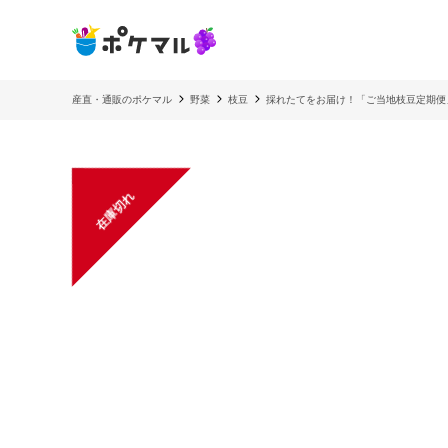
産直・通販のポケマル
野菜
枝豆
採れたてをお届け！「ご当地枝豆定期便
在庫切れ