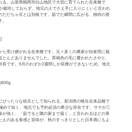
れる、山形県鶴岡市白山地区で大切に育てられた在来種で
しか栽培しておらず、地元の人でさえ手に入りにくいと言われ
のだだちゃ豆とは別格です。茹でた瞬間に広がる、独特の香
す。
町
から受け継がれる在来種です。元々多くの農家が自家用に栽
ほとんどありませんでした。茶褐色の毛に覆われたさやと、
特長です。9月のわずか2週間しか収穫ができないため、地元
00g
にぴったりな枝豆として知られる、新潟県の晩生在来品種で
と極めて短く、地元でも予約必須の希少な存在です。サヤが三
味が強く、「茹でると隣の家まで届く」と言われるほどの香
たえのある食感と旨味が、秋のすっきりとした日本酒にもよ