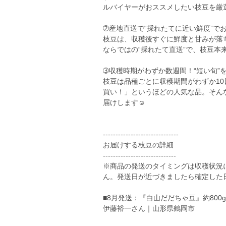
ルバイヤーがおススメしたい枝豆を厳選
➁産地直送で“採れたてに近い鮮度”で
枝豆は、収穫後すぐに鮮度と甘みが落
ならではの“採れたて直送”で、枝豆本
➂収穫時期がわずか数週間！“短い旬”
枝豆は品種ごとに収穫期間がわずか1
買い！」というほどの人気な品。そん
届けします☺️
------------------------------
お届けする枝豆の詳細
-----------------------------
※商品の発送のタイミングは収穫状況
ん。発送日が近づきましたら確定した
■8月発送：『白山だだちゃ豆』約800g
伊藤裕一さん｜山形県鶴岡市