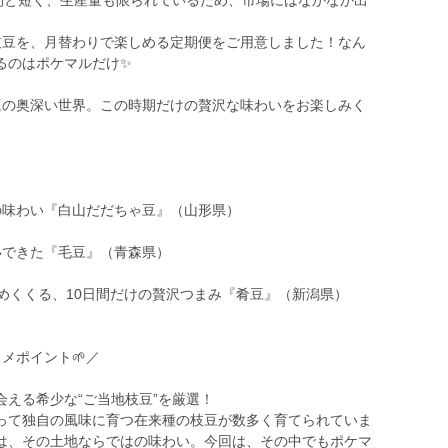
週間と短く、生産量も限られているため、市場にはなかなか出
枝豆を、月替わりで楽しめる定期便をご用意しました！なん
るのはポケマルだけ✨
豆の奥深い世界。この時期だけの贅沢な味わいをお楽しみく
の味わい『白山だだちゃ豆』（山形県）
いできた『毛豆』（青森県）
めくくる、10日間だけの贅沢つまみ『肴豆』（新潟県）
メポイント🌱／
える希少な“ご当地枝豆”を厳選！
って独自の風味に育つ在来種の枝豆が数多く育てられていま
は、その土地ならではの味わい。今回は、その中でもポケマ