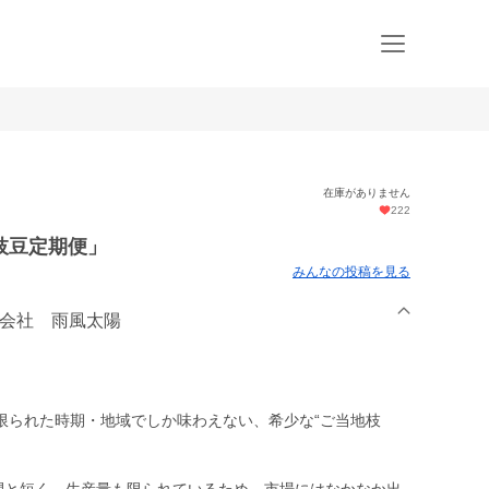
在庫がありません
222
枝豆定期便」
みんなの投稿を見る
式会社 雨風太陽
限られた時期・地域でしか味わえない、希少な“ご当地枝