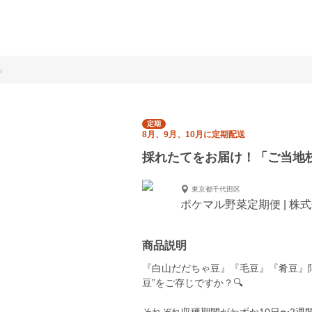
」
定期
8月、9月、10月に定期配送
採れたてをお届け！「ご当地
東京都千代田区
ポケマル野菜定期便 | 株
商品説明
『白山だだちゃ豆』『毛豆』『肴豆』
豆”をご存じですか？🔍