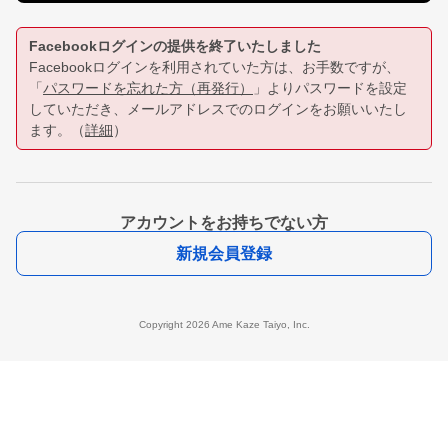
Facebookログインの提供を終了いたしました
Facebookログインを利用されていた方は、お手数ですが、
「
パスワードを忘れた方（再発行）
」よりパスワードを設定
していただき、メールアドレスでのログインをお願いいたし
ます。（
詳細
）
アカウントをお持ちでない方
新規会員登録
Copyright 2026 Ame Kaze Taiyo, Inc.