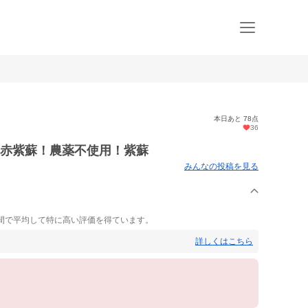
本日あと 78点
36
香る赤紫蘇！農薬不使用！紫蘇
みんなの投稿を見る
間で平均して特に高い評価を得ています。
詳しくはこちら