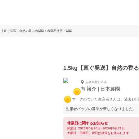
5kg【直ぐ発送】自然の香る赤紫蘇！農薬不使用！紫蘇
1.5kg【直ぐ発送】自然の
広島県廿日市市
向 裕介 | 日本農園
マークのついた生産者さんは、過去1年
生産者バッジの基準が新しくなりました。
休業日に関するお知らせ
休業日: 2026年6月20日~2026年6月21日
土曜日、日曜日、祝日は発送をお休みします