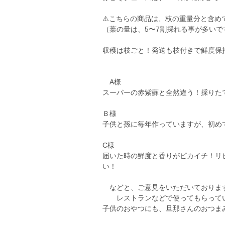
⚠️こちらの商品は、枝の重量分と含めて1
（葉の量は、5〜7割採れる事が多いで
収穫は枝ごと！発送も枝付きで鮮度保
A様
スーパーの赤紫蘇と全然違う！採りた
Ｂ様
子供と孫に毎年作っていますが、初め
C様
届いた時の鮮度と香りがピカイチ！リ
い！
などと、ご意見をいただいておりま
レストランなどで使ってもらってい
子供のおやつにも、旦那さんのおつま