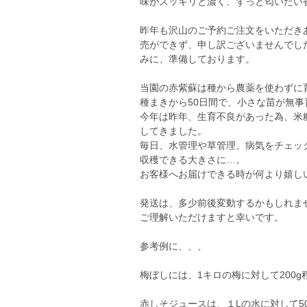
味がスッキリと濃く、ずっと匂いたい
昨年も沢山のご予約ご注文をいただき
売ができず、申し訳ございませんでし
みに、準備しております。
当園の赤紫蘇は種から農薬を使わずに
種まきから50日間で、小さな苗が無
今年は昨年、生育不良があった為、米
してきました。
毎日、水管理や草管理、病気をチェッ
収穫できる大きさに…。
お客様へお届けできる時が何より嬉し
発送は、多少前後変動するかもしれま
ご理解いただけますと幸いです。
参考例に、、、
梅ぼしには、1キロの梅に対して200
赤しそジュースは、１Lの水に対して5