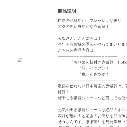
商品説明
自然の色鮮やか、フレッシュな香り
アクの無い爽やかな赤紫蘇！
みなさん、こんにちは！
今年も赤紫蘇の季節がやってまいりま
こちらの商品内容は、
➖➖➖➖➖➖➖➖➖➖➖➖➖➖➖➖➖➖➖
『ちりめん枝付き赤紫蘇 1.5k
『味』バツグン！
『色』あざやか！
➖➖➖➖➖➖➖➖➖➖➖➖➖➖➖➖➖➖➖
農薬を使わない日本農園の赤紫蘇は、
好評！
梅干しや紫蘇ジュースなど何にでも使
元気の出る紫蘇ジュースは絶品！オス
灰汁が無い！と驚きのお便りを沢山頂
そうなんです、ほぼ灰汁を見た事無い