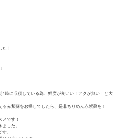
した！
g』
朝4時に収穫している為、鮮度が良いい！アクが無い！と大
える赤紫蘇をお探しでしたら、是非ちりめん赤紫蘇を！
スメです！
きました。
です。