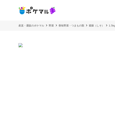
産直・通販のポケマル
野菜
香味野菜・つまもの類
紫蘇（しそ）
1.