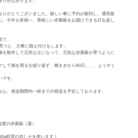
香りが広がります。
ありがとうございました。嬉しい事に予約が殺到し、通常販
た。今年も皆様へ、美味しい赤紫蘇をお届けできる日を楽し
育て、
事育つと、大事に植え付けをします。
糠を散布して元気な土になって、元気な赤紫蘇が育つように
クして畑を周るを繰り返す。種まきから90日、、、ようやく
いです。
せん。発送期間内一杯までの発送を予定しております。
g程度の赤紫蘇（葉）
00g程度の赤しそを使います！