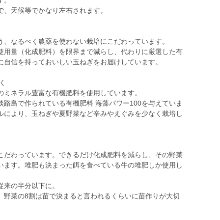
す。
で、天候等でかなり左右されます。
う、なるべく農薬を使わない栽培にこだわっています。
使用量（化成肥料）を限界まで減らし、代わりに厳選した有
に自信を持っておいしい玉ねぎをお届けしています。
く
のミネラル豊富な有機肥料を使用しています。
路島で作られている有機肥料 海藻パワー100を与えていま
ルにより、玉ねぎや夏野菜など辛みやえぐみを少なく栽培し
り
こだわっています。できるだけ化成肥料を減らし、その野菜
います。堆肥も決まった餌を食べている牛の堆肥しか使用し
従来の半分以下に。
。野菜の8割は苗で決まると言われるくらいに苗作りが大切