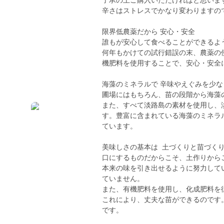
了承の上ご購入いただければと思いま
辛さはストレスでかなり変わりますの
限界低農薬だから 安心・安全
誰もが安心して食べることができるよ
何年もかけての試行錯誤の末、農薬の
機肥料を使用することで、安心・安全
海藻のミネラルで 辛味やえぐみを少な
圃場にはもちろん、苗の段階から海藻
また、すべて淡路島の素材を使用し、淡
す。豊富に含まれている海藻のミネラ
ています。
美味しさの基本は 土づくりと苗づく
口にするものだからこそ、土作りから
本来の味を引き出せるように努力して
ていません。
また、有機肥料を使用し、化成肥料を
これにより、丈夫な苗ができるのです
です。