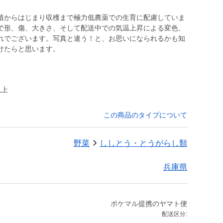
植からはじまり収穫まで極力低農薬での生育に配慮していま
で形、傷、大きさ、そして配送中での気温上昇による変色、
れでございます。写真と違う！と、お思いになられるかも知
けたらと思います。
以上
この商品のタイプについて
野菜
ししとう・とうがらし類
兵庫県
ポケマル提携のヤマト便
配送区分: