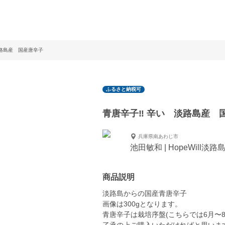
淡路島産 国産唐辛子
ふるさと納税可
青唐辛子‼️ 辛い 淡路島産 
兵庫県南あわじ市
池田敏和 | HopeWill淡
商品説明
淡路島からの国産青唐辛子
画像は300gとなります。
青唐辛子は栽培序盤(こちらでは6月〜