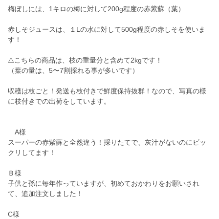
梅ぼしには、1キロの梅に対して200g程度の赤紫蘇（葉）
赤しそジュースは、１Lの水に対して500g程度の赤しそを使いま
す！
⚠️こちらの商品は、枝の重量分と含めて2kgです！
（葉の量は、5〜7割採れる事が多いです）
収穫は枝ごと！発送も枝付きで鮮度保持抜群！なので、写真の様
に枝付きでの出荷をしています。
A様
スーパーの赤紫蘇と全然違う！採りたてで、灰汁がないのにビッ
クリしてます！
Ｂ様
子供と孫に毎年作っていますが、初めておかわりをお願いされ
て、追加注文しました！
C様