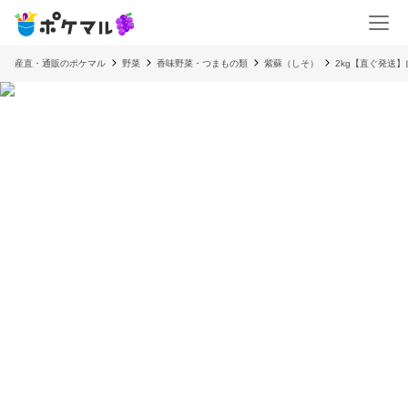
産直・通販のポケマル
野菜
香味野菜・つまもの類
紫蘇（しそ）
2kg【直ぐ発送