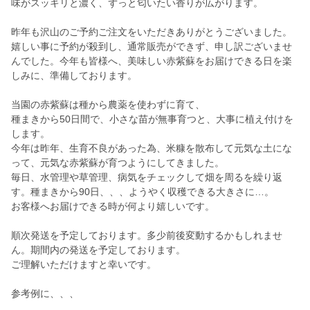
味がスッキリと濃く、ずっと匂いたい香りが広がります。
昨年も沢山のご予約ご注文をいただきありがとうございました。
嬉しい事に予約が殺到し、通常販売ができず、申し訳ございませ
んでした。今年も皆様へ、美味しい赤紫蘇をお届けできる日を楽
しみに、準備しております。
当園の赤紫蘇は種から農薬を使わずに育て、
種まきから50日間で、小さな苗が無事育つと、大事に植え付けを
します。
今年は昨年、生育不良があった為、米糠を散布して元気な土にな
って、元気な赤紫蘇が育つようにしてきました。
毎日、水管理や草管理、病気をチェックして畑を周るを繰り返
す。種まきから90日、、、ようやく収穫できる大きさに…。
お客様へお届けできる時が何より嬉しいです。
順次発送を予定しております。多少前後変動するかもしれませ
ん。期間内の発送を予定しております。
ご理解いただけますと幸いです。
参考例に、、、