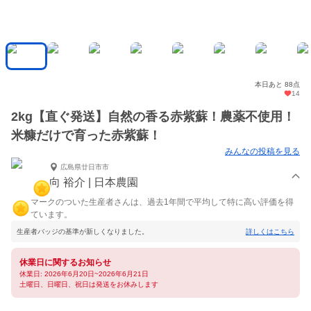
本日あと 88点
14
2kg【直ぐ発送】自然の香る赤紫蘇！農薬不使用！
米糠だけで育った赤紫蘇！
みんなの投稿を見る
広島県廿日市市
向 裕介 | 日本農園
マークのついた生産者さんは、過去1年間で平均して特に高い評価を得
ています。
生産者バッジの基準が新しくなりました。
詳しくはこちら
休業日に関するお知らせ
休業日: 2026年6月20日~2026年6月21日
土曜日、日曜日、祝日は発送をお休みします