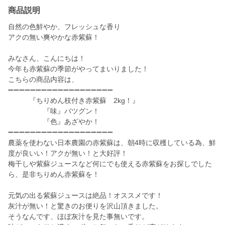
商品説明
自然の色鮮やか、フレッシュな香り
アクの無い爽やかな赤紫蘇！
みなさん、こんにちは！
今年も赤紫蘇の季節がやってまいりました！
こちらの商品内容は、
➖➖➖➖➖➖➖➖➖➖➖➖➖➖➖➖➖➖➖
『ちりめん枝付き赤紫蘇 2kg！』
『味』バツグン！
『色』あざやか！
➖➖➖➖➖➖➖➖➖➖➖➖➖➖➖➖➖➖➖
農薬を使わない日本農園の赤紫蘇は、朝4時に収穫している為、鮮
度が良いい！アクが無い！と大好評！
梅干しや紫蘇ジュースなど何にでも使える赤紫蘇をお探しでした
ら、是非ちりめん赤紫蘇を！
元気の出る紫蘇ジュースは絶品！オススメです！
灰汁が無い！と驚きのお便りを沢山頂きました。
そうなんです、ほぼ灰汁を見た事無いです。