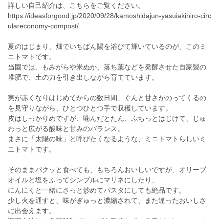
詳しい自己紹介は、こちらをご覧ください。
https://ideasforgood.jp/2020/09/28/kamoshidajun-yasuiakihiro-circ
ulareconomy-compost/
夏のはじまり、畑でいちばん陽を浴びて輝いているのが、このミ
ニトマトです。
当園では、もみがらや米ぬか、落ち葉などを発酵させた自家製の
堆肥で、土の力を引き出しながら育てています。
実が赤くなりはじめてからの数日間、ぐんと甘さがのってくるの
を見守りながら、ひとつひとつ手で収穫しています。
皮はしっかりめですが、噛んだとたん、ぷちっとはじけて、じゅ
わっと広がる酸味と甘みのバランス。
まさに「太陽の味」と呼びたくなるような、ミニトマトらしいミ
ニトマトです。
そのままパクッと食べても、もちろんおいしいですが、オリーブ
オイルと塩をふってシンプルにマリネにしたり、
にんにくと一緒にさっと炒めてパスタにしても絶品です。
少し火を通すと、味がぎゅっと濃縮されて、また違ったおいしさ
に出会えます。