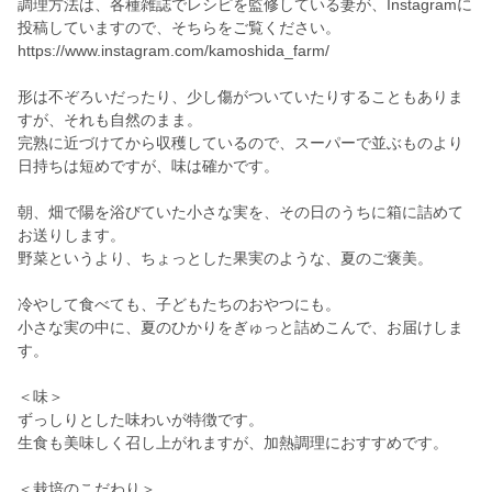
調理方法は、各種雑誌でレシピを監修している妻が、Instagramに
投稿していますので、そちらをご覧ください。
https://www.instagram.com/kamoshida_farm/
形は不ぞろいだったり、少し傷がついていたりすることもありま
すが、それも自然のまま。
完熟に近づけてから収穫しているので、スーパーで並ぶものより
日持ちは短めですが、味は確かです。
朝、畑で陽を浴びていた小さな実を、その日のうちに箱に詰めて
お送りします。
野菜というより、ちょっとした果実のような、夏のご褒美。
冷やして食べても、子どもたちのおやつにも。
小さな実の中に、夏のひかりをぎゅっと詰めこんで、お届けしま
す。
＜味＞
ずっしりとした味わいが特徴です。
生食も美味しく召し上がれますが、加熱調理におすすめです。
＜栽培のこだわり＞