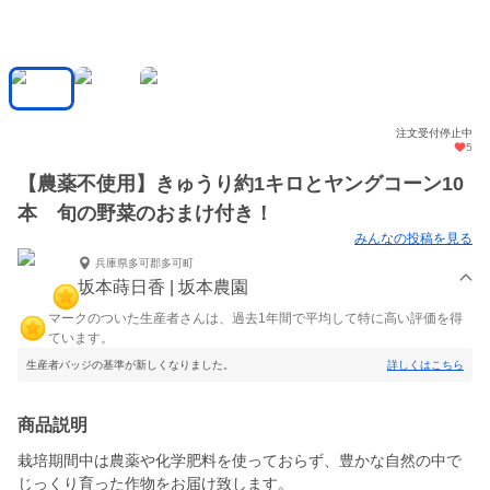
注文受付停止中
5
【農薬不使用】きゅうり約1キロとヤングコーン10
本 旬の野菜のおまけ付き！
みんなの投稿を見る
兵庫県多可郡多可町
坂本蒔日香 | 坂本農園
マークのついた生産者さんは、過去1年間で平均して特に高い評価を得
ています。
生産者バッジの基準が新しくなりました。
詳しくはこちら
商品説明
栽培期間中は農薬や化学肥料を使っておらず、豊かな自然の中で
じっくり育った作物をお届け致します。