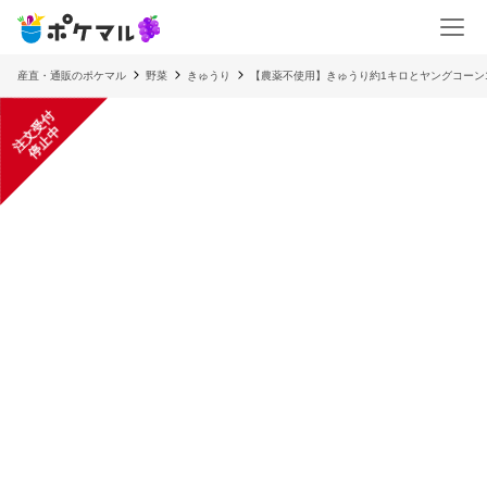
産直・通販のポケマル
野菜
きゅうり
【農薬不使用】きゅうり約1キロとヤングコーン
注
文
受
付
停
止
中