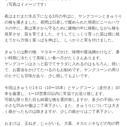
（写真はイメージです）
夜はまだまだ氷点下になる3月の半ばに、ヤングコーンときゅうり
の種を播きました。昼間は日差しで暖められた簡易ビニールハウ
スの中に、夜は寒さから守るために建物の中に移動しながら種を
発芽させ、苗を育てました。そうしてじっくり育った苗は畑に植
えてから力強く葉っぱを伸ばし、しっかりと実を付けました。
きゅうりは酢の物、マヨネーズかけ、味噌や醤油麹かけなど、暑
い時期に冷たくて美味しい食べ方がたくさんあります。
ヤングコーンはさっと茹でてサラダに入れるのはもちろん、焼い
て、お醤油をかけてたべるのもお勧めです。ヤングコーンの周り
のヒゲにも甘味があり、少し残してもよいです。
今回はきゅうり1キロ（10〜15本）とヤングコーン（皮付き）10
本を厳選し、1〜10営業日以内に常温でお送り致します。
可能な限り見た目も綺麗な物を選択致しますが、多少の不揃いや
小さな凹みや傷はご了承下さい。また、きゅうりについては大き
く曲がったものは除きますが、少しの曲がりはご了承下さい。
おまけは、玉ねぎ、じゃがいも、大葉、オカヒジキなどの旬の野