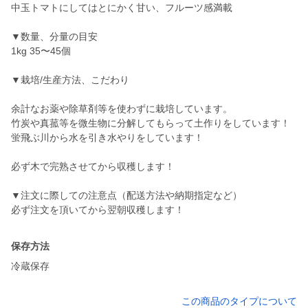
中玉トマトにしてはとにかく甘い、フルーツ感満載
▼数量、分量の目安
1kg 35〜45個
▼栽培/生産方法、こだわり
余計なお薬や除草剤等を使わずに栽培しています。
竹炭や真菰等を微生物に分解してもらって土作りをしています！
蛍飛ぶ川から水を引き水やりをしています！
必ず木で完熟させてから収穫します！
▼注文に際しての注意点（配送方法や納期指定など）
保存方法
冷蔵保存
この商品のタイプについて