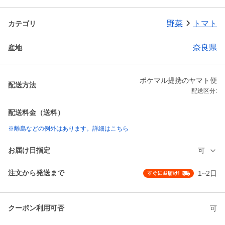
野菜
トマト
カテゴリ
奈良県
産地
ポケマル提携のヤマト便
配送方法
配送区分:
配送料金（送料）
※離島などの例外はあります。詳細はこちら
お届け日指定
可
注文から発送まで
1~2日
クーポン利用可否
可