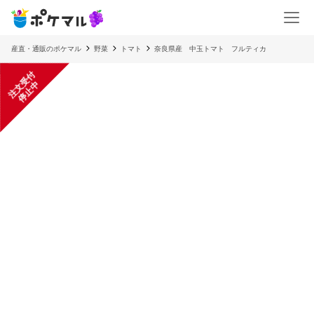
産直・通販のポケマル
野菜
トマト
奈良県産 中玉トマト フルティカ
注
文
受
付
停
止
中