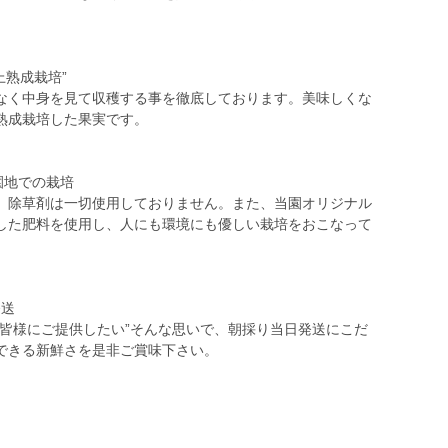
上熟成栽培”
なく中身を見て収穫する事を徹底しております。美味しくな
熟成栽培した果実です。
園地での栽培
、除草剤は一切使用しておりません。また、当園オリジナル
した肥料を使用し、人にも環境にも優しい栽培をおこなって
発送
を皆様にご提供したい”そんな思いで、朝採り当日発送にこだ
できる新鮮さを是非ご賞味下さい。