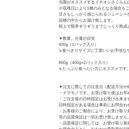
当園がオススメするイチオシさくらん
※収穫日により1種のみとなる場合も
甘さもしっかり感じられるジューシー
品種の中からお届け致します。
樹上で限界ギリギリまでじっくり熟成
▼数量、分量の目安
400g（1パック入り）
↳食べきりサイズに丁度いいお手頃な
800g（400g×2パック入り）
↳たっぷり食べたい方にオススメです
▼注文に際しての注意点（配送方法や
・ナマモノです。お受け取り後はお早
・ご注文後の日時指定はお受け出来ま
日時指定がある場合は事前にお問合わ
・お客様のご都合により、お受け取り
等の品質保証は一切お受け致しません
・品質保証に関しては、お受け取り最