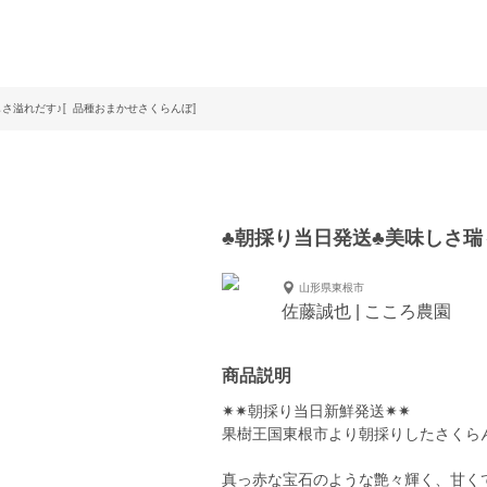
しさ溢れだす♪〚品種おまかせさくらんぼ〛
♣朝採り当日発送♣美味しさ瑞
山形県東根市
佐藤誠也 | こころ農園
商品説明
✷✷朝採り当日新鮮発送✷✷
果樹王国東根市より朝採りしたさくら
真っ赤な宝石のような艶々輝く、甘く