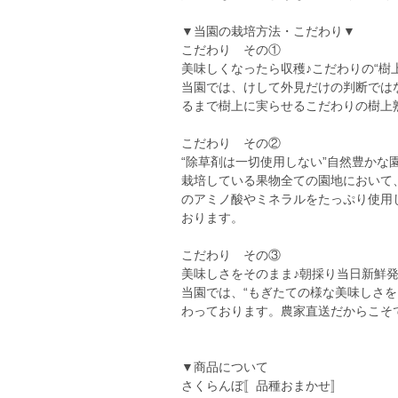
▼当園の栽培方法・こだわり▼
こだわり その①
美味しくなったら収穫♪こだわりの“樹
当園では、けして外見だけの判断では
るまで樹上に実らせるこだわりの樹上
こだわり その②
“除草剤は一切使用しない”自然豊かな
栽培している果物全ての園地において
のアミノ酸やミネラルをたっぷり使用
おります。
こだわり その③
美味しさをそのまま♪朝採り当日新鮮
当園では、“もぎたての様な美味しさ
わっております。農家直送だからこそ
▼商品について
さくらんぼ〚品種おまかせ〛