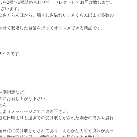
ぼを2種〜5種詰め合わせで、セレクトしてお届け致します。
ございます。
なさくらんぼから、瑞々しさ溢れだすさくらんぼまで多数の
させて栽培した自信を持ってオススメできる商品です。
サイズです。
。
納期指定など）
めにお召し上がり下さい。
せん。
せよりメッセージにてご連絡下さい。
最短日時よりも過ぎての受け取りがされた場合の痛みや腐れ
。
短日時に受け取りがされてあり、明らかなカビや腐れがあっ