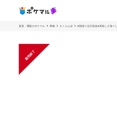
産直・通販のポケマル
果物
さくらんぼ
♣朝採り当日発送♣美味しさ瑞々
販売終了