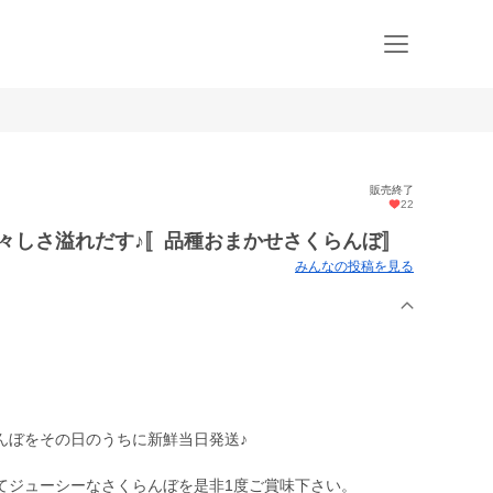
販売終了
22
々しさ溢れだす♪〚品種おまかせさくらんぼ〛
みんなの投稿を見る
んぼをその日のうちに新鮮当日発送♪
てジューシーなさくらんぼを是非1度ご賞味下さい。