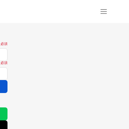
※必須
※必須