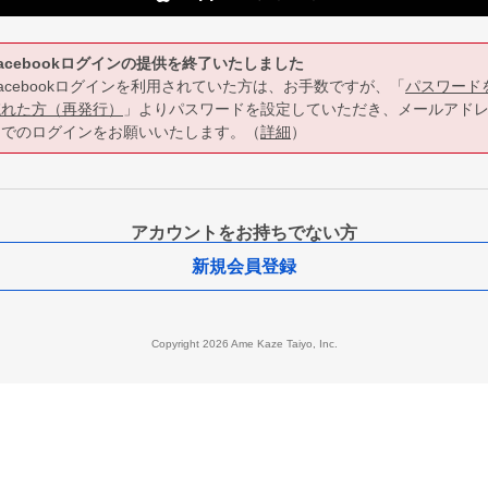
acebookログインの提供を終了いたしました
acebookログインを利用されていた方は、お手数ですが、「
パスワード
忘れた方（再発行）
」よりパスワードを設定していただき、メールアド
スでのログインをお願いいたします。（
詳細
）
アカウントをお持ちでない方
新規会員登録
Copyright 2026 Ame Kaze Taiyo, Inc.