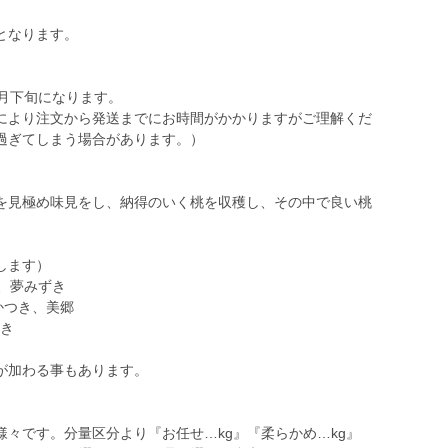
となります。
月下旬になります。
により注文から発送までにお時間がかかりますがご理解くだ
過ぎてしまう場合があります。）
を見極め味見をし、納得のいく桃を収穫し、その中で良い桃
します）
、夢みずき
かつき、美郷
ろき
が加わる事もあります。
々です。分量区分より『お任せ…kg』『柔らかめ…kg』