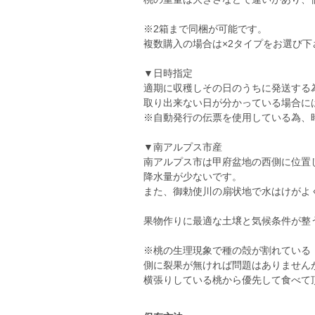
※2箱まで同梱が可能です。
複数購入の場合は×2タイプをお選び下
▼日時指定
適期に収穫しその日のうちに発送する
取り出来ない日が分かっている場合に
※自動発行の伝票を使用している為、
▼南アルプス市産
南アルプス市は甲府盆地の西側に位置
降水量が少ないです。
また、御勅使川の扇状地で水はけがよ
果物作りに最適な土壌と気候条件が整
※桃の生理現象で種の殻が割れている
側に裂果が無ければ問題はありません
横張りしている桃から優先して食べて