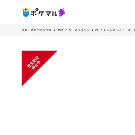
産直・通販のポケマル
果物
桃・ネクタリン
桃
好みが選べる！ 南アル
注
文
受
付
停
止
中