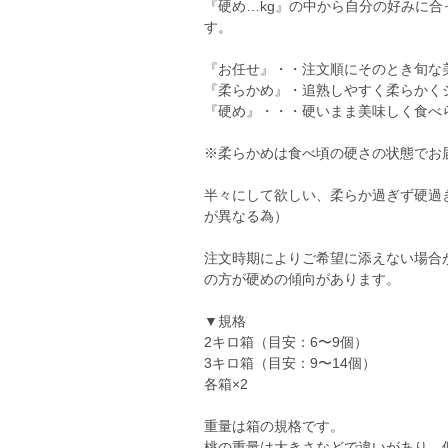
『硬め…kg』の中から自分の好みに
す。
『お任せ』・・注文順にそのとき旬な美
『柔らかめ』・追熟しやすく柔らかくジ
『硬め』・・・硬いまま美味しく食べら
※柔らかめは食べ頃の硬さの状態でお
半々にして欲しい、柔らか過ぎず硬過
が異なる為）
注文時期によりご希望に添えない場合
の方が硬めの傾向があります。
▼規格
2キロ箱（目安：6〜9個）
3キロ箱（目安：9〜14個）
各箱×2
重量は箱の規格です。
桃の重量は大きさなどで違いがあり、