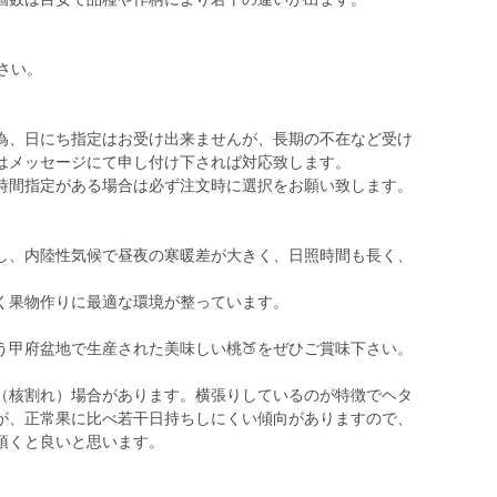
さい。
為、日にち指定はお受け出来ませんが、長期の不在など受け
はメッセージにて申し付け下されば対応致します。
時間指定がある場合は必ず注文時に選択をお願い致します。
し、内陸性気候で昼夜の寒暖差が大きく、日照時間も長く、
く果物作りに最適な環境が整っています。
う甲府盆地で生産された美味しい桃🍑をぜひご賞味下さい。
（核割れ）場合があります。横張りしているのが特徴でヘタ
が、正常果に比べ若干日持ちしにくい傾向がありますので、
頂くと良いと思います。