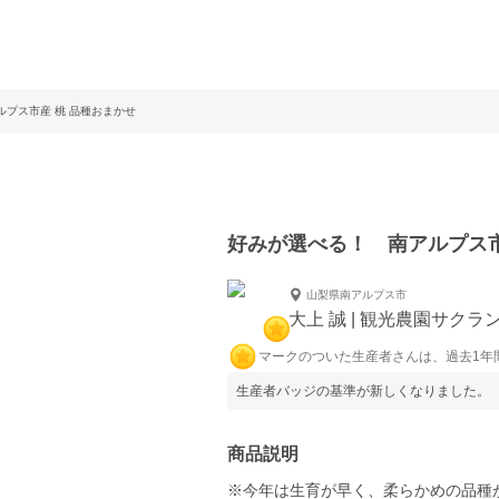
プス市産 桃 品種おまかせ
好みが選べる！ 南アルプス市
山梨県南アルプス市
大上 誠 | 観光農園サク
マークのついた生産者さんは、過去1年
生産者バッジの基準が新しくなりました。
商品説明
※今年は生育が早く、柔らかめの品種