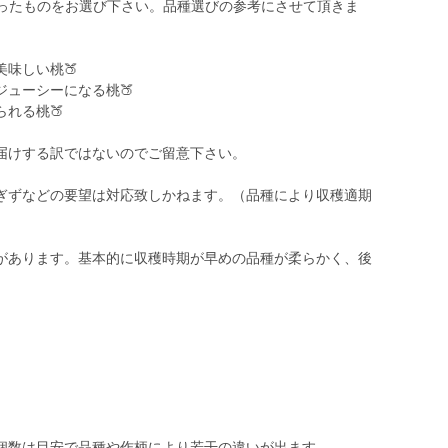
合ったものをお選び下さい。品種選びの参考にさせて頂きま
味しい桃🍑
ューシーになる桃🍑
れる桃🍑
届けする訳ではないのでご留意下さい。
ぎずなどの要望は対応致しかねます。（品種により収穫適期
があります。基本的に収穫時期が早めの品種が柔らかく、後
個数は目安で品種や作柄により若干の違いが出ます。