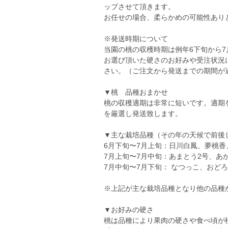
ップさせて頂きます。
お任せの場合、柔らかめの可能性あり
※発送時期について
当園の桃の収穫時期は例年6下旬から7
お選び頂いた硬さのお好みや受注状況
さい。（ご注文から発送までの期間が
▼桃 品種おまかせ
桃の収穫適期は非常に短いです。適期
を厳選し発送致します。
▼主な栽培品種（その年の天候で前後
6月下旬〜7月上旬：日川白鳳、夢桃香
7月上旬〜7月中旬：あまとう2号、あ
7月中旬〜7月下旬： なつっこ、おど
※上記が主な栽培品種となり他の品種
▼お好みの硬さ
桃は品種により果肉の硬さや食べ頃が様