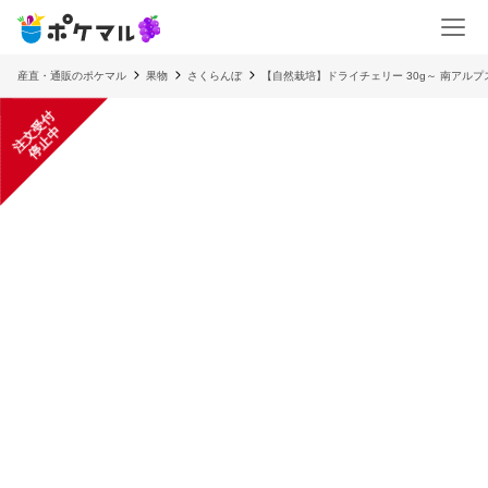
産直・通販のポケマル
果物
さくらんぼ
【自然栽培】ドライチェリー 30g～ 南アル
注
文
受
付
停
止
中