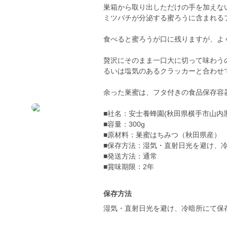
巣箱から取り出しただけの手を加えな
ミツバチが分泌する蜜ろうに含まれる
食べると蜜ろうが口に残りますが、よ
贅沢にそのまま一口大に切って味わう
るいは塩気のあるクラッカーと合わせ
余った巣蜜は、フタ付きの食品保存容
■社名：安士養蜂園(秋田県横手市山内
■容量：300g
■原材料：巣蜜はちみつ（秋田県産）
■保存方法：湿気・直射日光を避け、
■発送方法：通常
■賞味期限：2年
保存方法
湿気・直射日光を避け、冷暗所にて保存 