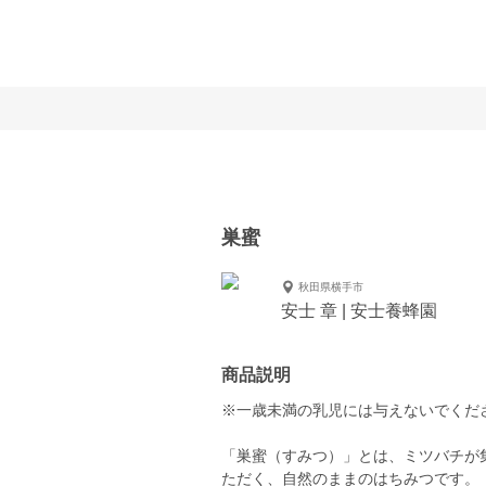
巣蜜
秋田県横手市
安士 章 | 安士養蜂園
商品説明
※一歳未満の乳児には与えないでくだ
「巣蜜（すみつ）」とは、ミツバチが
ただく、自然のままのはちみつです。