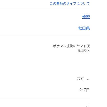
この商品のタイプについて
蜂蜜
秋田県
ポケマル提携のヤマト便
配送区分:
不可
2~7日
可