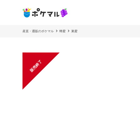
産直・通販のポケマル
蜂蜜
巣蜜
販売終了