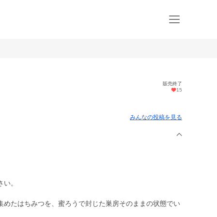
販売終了
15
みんなの投稿を見る
さい。
集めたはちみつを、蜜ろうで封じた巣房そのままの状態でい