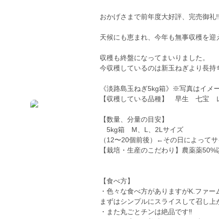
おかげさまで前年度大好評、完売御礼!
天候にも恵まれ、今年も無事収穫を迎
収穫も終盤になってまいりました。
今収穫しているのは新玉ねぎより長持
《淡路島玉ねぎ5kg箱》※写真はイメ
【収穫している品種】 早生 七宝 
【数量、分量の目安】
5kg箱 M、L、2Lサイズ
（12〜20個前後）←その日によって
【栽培・生産のこだわり】農薬薬50%
【食べ方】
・色々な食べ方がありますがK.ファ
まずはシンプルにスライスして召し上
・また丸ごとチンは絶品です‼️