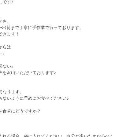
しです♪
甘さ。
産〜出荷まで丁寧に手作業で行っております。
できます！
からは
た』
切ない』
声を沢山いただいております♪
異なります。
ちないように早めにお食べください♪
を食卓にどうですか？
入れる場合、袋に入れてください。水分が多いためなるべく