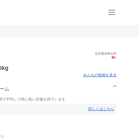
注文受付停止中
2
kg
みんなの投稿を見る
ァーム
間で平均して特に高い評価を得ています。
詳しくはこちら
す✨