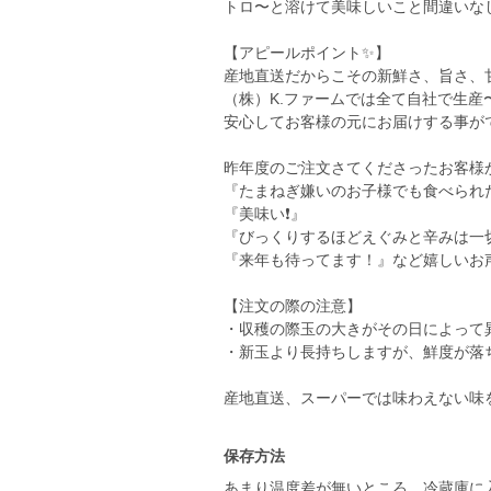
トロ〜と溶けて美味しいこと間違いな
【アピールポイント✨】
産地直送だからこその新鮮さ、旨さ、
（株）K.ファームでは全て自社で生
安心してお客様の元にお届けする事が
昨年度のご注文さてくださったお客様
『たまねぎ嫌いのお子様でも食べられ
『美味い❗️』
『びっくりするほどえぐみと辛みは一
『来年も待ってます！』など嬉しいお
【注文の際の注意】
・収穫の際玉の大きがその日によって
・新玉より長持ちしますが、鮮度が落
産地直送、スーパーでは味わえない味
保存方法
あまり温度差が無いところ。冷蔵庫に