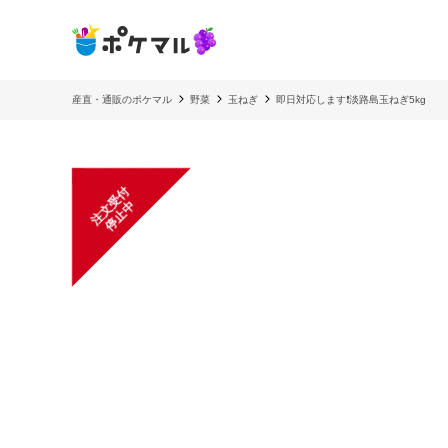
産直・通販のポケマル
野菜
玉ねぎ
即日対応します❗️淡路島玉ねぎ5kg
注
文
受
付
停
止
中