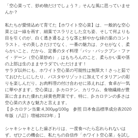
「空心菜って、炒め物だけでしょう？」そんな風に思っていませ
んか？
私たちが愛情込めて育てた【ホワイト空心菜】は、一般的な空心
菜とは一線を画す、細葉でスラリとした立ち姿、そして何よりも
目を引くのが、白く透き通るような茎と鮮やかな緑の葉のコント
ラスト。その美しさだけでなく、一番の魅力は、クセがなく、柔
らかいこと。だから、定番のタイ料理「パッ・パックブン・ファ
イ・デーン（空心菜炒め）」はもちろんのこと、柔らかい葉や茎
の上部は生のままサラダでいただけます！
サラダ以外にも、ホワイト空心菜の可能性は無限大！さっと茹で
ておひたしにしたり、パスタやリゾットに加えてイタリアンの彩
りを楽しんだり。お肉料理の付け合わせに添えれば、食卓が一気
に華やぎます。空心菜は、β-カロテン、カリウム、食物繊維が豊
富に含まれた優れた緑黄色野菜です。特に、β-カロテンの多さは
空心菜の大きな魅力と言えます。
【 β-カロテン当量:4,300µg/100g 参照 日本食品標準成分表2020
年版（八訂）増補2023年」】
シャキシャキとした歯ざわりは、一度食べたら忘れられないは
ず。ぜひこの機会に、私たちの自信作「ホワイト空心菜」を試し