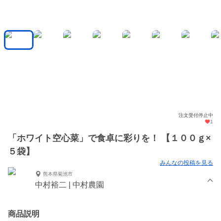
注文受付停止中
1
「ホワイト空心菜」で食卓に彩りを！ 【１００ｇ×
５袋】
みんなの投稿を見る
熊本県菊池市
中村裕二 | 中村農園
商品説明