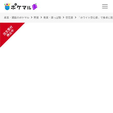
産直・通販のポケマル
野菜
青菜・菜っぱ類
空芯菜
「ホワイト空心菜」で食卓に彩
注
文
受
付
停
止
中