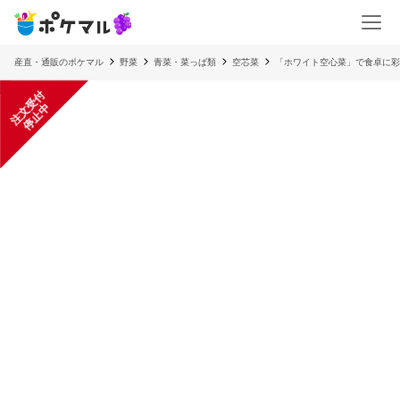
産直・通販のポケマル
野菜
青菜・菜っぱ類
空芯菜
「ホワイト空心菜」で食卓に彩
注
文
受
付
停
止
中