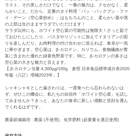
ラスト。その美しさだけでなく、一番の魅力は、クセがなく、柔
らかいこと。だから、定番のタイ料理「パッ・パックブン・ファ
イ・デーン（空心菜炒め）」はもちろんのこと、柔らかい葉や茎
の上部は生のままサラダでいただけます！
サラダ以外にも、ホワイト空心菜の可能性は無限大！さっと茹で
ておひたしにしたり、パスタやリゾットに加えてイタリアンの彩
りを楽しんだり。お肉料理の付け合わせに添えれば、食卓が一気
に華やぎます。空心菜は、β-カロテン、カリウム、食物繊維が豊
富に含まれた優れた緑黄色野菜です。特に、β-カロテンの多さは
空心菜の大きな魅力と言えます。
【 β-カロテン当量:4,300µg/100g 参照 日本食品標準成分表2020
年版（八訂）増補2023年」】
シャキシャキとした歯ざわりは、一度食べたら忘れられないは
ず。ぜひこの機会に、私たちの自信作「ホワイト空心菜」を試し
てみませんか？きっと、あなたの食卓に新しい感動と笑顔を運ん
でくれるはずです。
農薬節減栽培 : 農薬 (不使用)、化学肥料 (必要量を適正使用)
保存方法