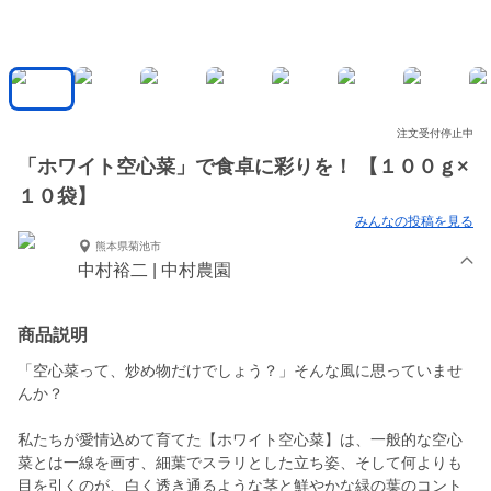
注文受付停止中
「ホワイト空心菜」で食卓に彩りを！ 【１００ｇ×
１０袋】
みんなの投稿を見る
熊本県菊池市
中村裕二 | 中村農園
商品説明
「空心菜って、炒め物だけでしょう？」そんな風に思っていませ
んか？
私たちが愛情込めて育てた【ホワイト空心菜】は、一般的な空心
菜とは一線を画す、細葉でスラリとした立ち姿、そして何よりも
目を引くのが、白く透き通るような茎と鮮やかな緑の葉のコント