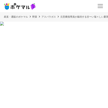
産直・通販のポケマル
野菜
アスパラガス
元営農指導員が栽培する甘ーい瑞々しい夏