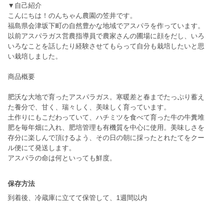
▼自己紹介
こんにちは！のんちゃん農園の笠井です。
福島県会津坂下町の自然豊かな地域でアスパラを作っています。
以前アスパラガス営農指導員で農家さんの圃場に顔をだし、いろ
いろなことを話したり経験させてもらって自分も栽培したいと思
い栽培しました。
商品概要
肥沃な大地で育ったアスパラガス。寒暖差と春までたっぷり蓄え
た養分で、甘く、瑞々しく、美味しく育っています。
土作りにもこだわっていて、ハチミツを食べて育った牛の牛糞堆
肥を毎年畑に入れ、肥培管理も有機質を中心に使用。美味しさを
存分に楽しんで頂けるよう、その日の朝に採ったとれたてをクー
ル便にて発送します。
保存方法
到着後、冷蔵庫に立てて保管して、1週間以内