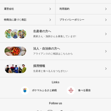
運営会社
利用規約
特商法に基づく表記
プライバシーポリシー
生産者の方へ
農家さん・漁師さんを募集しています!
法人・自治体の方へ
アライアンスのご相談はこちらから
採用情報
生産者と食べる人をつなぎたい
Links
ポケマルふるさと納税
食べる通信
Follow us