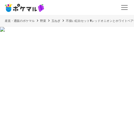
産直・通販のポケマル
野菜
玉ねぎ
不揃い紅白セット❣️レッドオニオンとホワイトベ