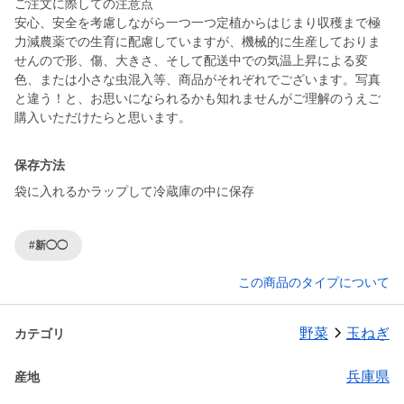
ご注文に際しての注意点
安心、安全を考慮しながら一つ一つ定植からはじまり収穫まで極
力減農薬での生育に配慮していますが、機械的に生産しておりま
せんので形、傷、大きさ、そして配送中での気温上昇による変
色、または小さな虫混入等、商品がそれぞれでございます。写真
と違う！と、お思いになられるかも知れませんがご理解のうえご
購入いただけたらと思います。
保存方法
袋に入れるかラップして冷蔵庫の中に保存
#新◯◯
この商品のタイプについて
野菜
玉ねぎ
カテゴリ
兵庫県
産地