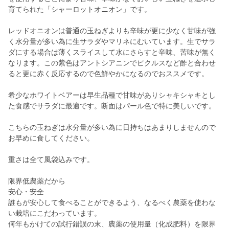
育てられた「シャーロットオニオン」です。
レッドオニオンは普通の玉ねぎよりも辛味が更に少なく甘味が強
く水分量が多い為に生サラダやマリネにむいています。生でサラ
ダにする場合は薄くスライスして水にさらすと辛味、苦味が無く
なります。この紫色はアントシアニンでピクルスなど酢と合わせ
ると更に赤く反応するので色鮮やかになるのでおススメです。
希少なホワイトベアーは早生品種で甘味がありシャキシャキとし
た食感でサラダに最適です。断面はパール色で特に美しいです。
こちらの玉ねぎは水分量が多い為に日持ちはあまりしませんので
お早めに食してください。
重さは全て風袋込みです。
限界低農薬だから
安心・安全
誰もが安心して食べることができるよう、なるべく農薬を使わな
い栽培にこだわっています。
何年もかけての試行錯誤の末、農薬の使用量（化成肥料）を限界