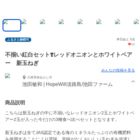
本日あと 5点
ふるさと納税可
12
不揃い紅白セット❣️レッドオニオンとホワイトベア
ー 新玉ねぎ
みんなの投稿を見る
兵庫県南あわじ市
池田敏和 | HopeWill淡路島/池田ファーム
商品説明
こちらは新玉ねぎの中に不揃いなレッドオニオン2玉とホワイトベ
アー2玉が入った今だけの3種食べ比べセットとなります。
新玉ねぎは全てJAS認定である海のミネラルたっぷりの有機肥料
を使用することにより苦味、辛味がなくおいしい玉ねぎを追求し