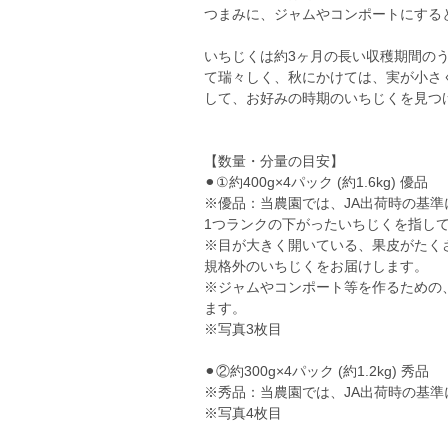
つまみに、ジャムやコンポートにする
いちじくは約3ヶ月の長い収穫期間の
て瑞々しく、秋にかけては、実が小さ
して、お好みの時期のいちじくを見つけ
【数量・分量の目安】
⚫︎①約400g×4パック (約1.6kg) 優品
※優品：当農園では、JA出荷時の基
1つランクの下がったいちじくを指し
※目が大きく開いている、果皮がたく
規格外のいちじくをお届けします。
※ジャムやコンポート等を作るための
ます。
※写真3枚目
⚫︎②約300g×4パック (約1.2kg) 秀品
※秀品：当農園では、JA出荷時の基
※写真4枚目