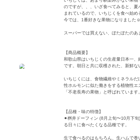
いちじくは、あまり馴染みがない果物
のですが、、、いざ食べてみると、夏
まれているので、いちじくを食べ始め
今では、1番好きな果物になりました☺
スーパーでは買えない、ぽたぽたのあ
【商品概要】
和歌山県はいちじくの生産量日本一、紀
です。朝日と共に収穫された、新鮮な
いちじくには、食物繊維やミネラルだ
性ホルモンに似た働きをする植物性エ
「不老長寿の果物」と呼ばれています
【品種・味の特徴】
⚫︎桝井ドーフィン (8月上旬〜10月
る日々に食べたくなる品種です。
生で食べるのはもちろん、生ハムで巻