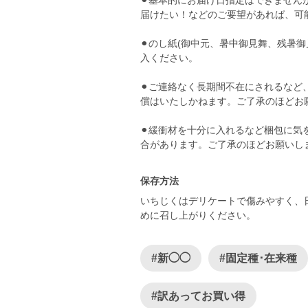
⚫︎基本的にお届け日指定はできませ
届けたい！などのご要望があれば、可
⚫︎のし紙(御中元、暑中御見舞、残暑
入ください。
⚫︎ご連絡なく長期間不在にされるな
償はいたしかねます。ご了承のほどお
⚫︎緩衝材を十分に入れるなど梱包に
合があります。ご了承のほどお願いし
保存方法
いちじくはデリケートで傷みやすく、
めに召し上がりください。
#新◯◯
#固定種･在来種
#訳あってお買い得