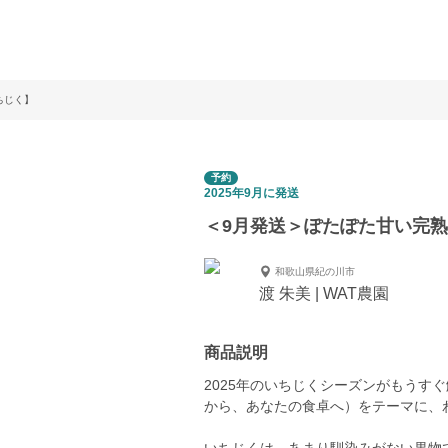
ちじく】
予約
2025年9月に発送
＜9月発送＞ぽたぽた甘い完
和歌山県紀の川市
渡 朱美 | WAT農園
商品説明
2025年のいちじくシーズンがもうすぐ解禁します
から、あなたの食卓へ）をテーマに、