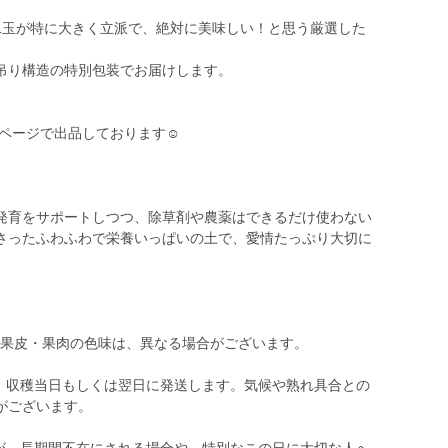
1玉が特に大きく立派で、絶対に美味しい！と思う厳選した
吊り構造の特別包装でお届けします。
ページで出品しております☺︎
発育をサポートしつつ、除草剤や農薬はできるだけ使わない
さったふわふわで栄養いっぱいの土で、愛情たっぷり大切に
や果皮・果肉の色味は、異なる場合がございます。
う、収穫当日もしくは翌日に発送します。気候や熟れ具合との
がございます。