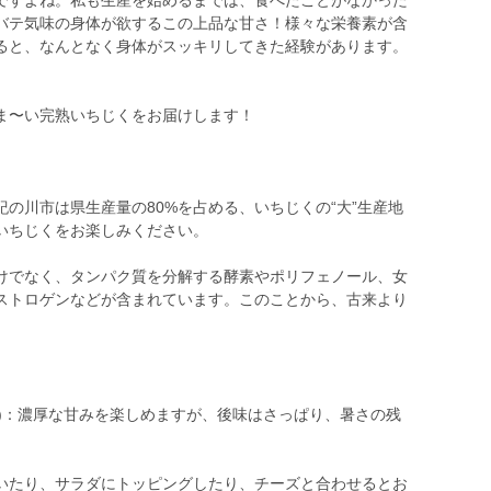
ですよね。私も生産を始めるまでは、食べたことがなかった
バテ気味の身体が欲するこの上品な甘さ！様々な栄養素が含
ると、なんとなく身体がスッキリしてきた経験があります。
︎
ま〜い完熟いちじくをお届けします！
の川市は県生産量の80%を占める、いちじくの“大”生産地
いちじくをお楽しみください。
けでなく、タンパク質を分解する酵素やポリフェノール、女
ストロゲンなどが含まれています。このことから、古来より
。
下旬)：濃厚な甘みを楽しめますが、後味はさっぱり、暑さの残
いたり、サラダにトッピングしたり、チーズと合わせるとお