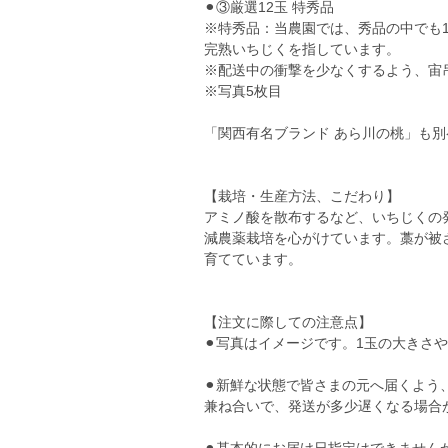
⚫︎③厳選12玉 特秀品
※特秀品：当農園では、秀品の中でも
完熟いちじくを指しています。
※配送中の衝撃を少なくするよう、宙
※写真5枚目
「関西有名ブランド あら川の桃」も別
【栽培・生産方法、こだわり】
アミノ酸を散布するなど、いちじくの
減農薬栽培を心がけています。藁が被
育てています。
【注文に際しての注意点】
⚫︎写真はイメージです。1玉の大きさ
⚫︎新鮮な状態で皆さまの元へ届くよ
兼ね合いで、発送が多少遅くなる場合