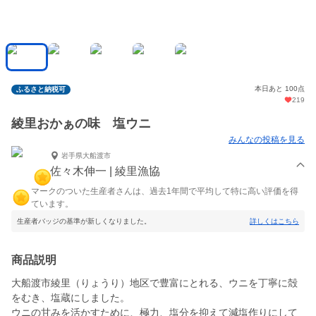
本日あと 100点
ふるさと納税可
219
綾里おかぁの味 塩ウニ
みんなの投稿を見る
岩手県大船渡市
佐々木伸一 | 綾里漁協
マークのついた生産者さんは、過去1年間で平均して特に高い評価を得
ています。
生産者バッジの基準が新しくなりました。
詳しくはこちら
商品説明
大船渡市綾里（りょうり）地区で豊富にとれる、ウニを丁寧に殻
をむき、塩蔵にしました。
ウニの甘みを活かすために、極力、塩分を抑えて減塩作りにして