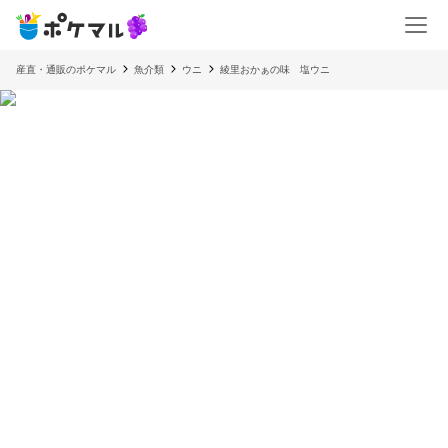
産直・通販のポケマル
魚介類
ウニ
綾里おかぁの味 塩ウニ