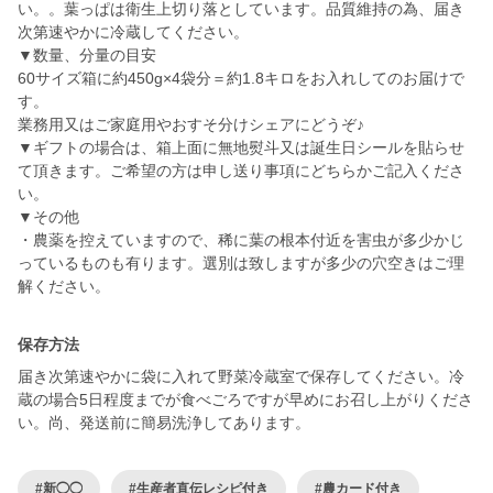
い。。葉っぱは衛生上切り落としています。品質維持の為、届き
次第速やかに冷蔵してください。
▼数量、分量の目安
60サイズ箱に約450g×4袋分＝約1.8キロをお入れしてのお届けで
す。
業務用又はご家庭用やおすそ分けシェアにどうぞ♪
▼ギフトの場合は、箱上面に無地熨斗又は誕生日シールを貼らせ
て頂きます。ご希望の方は申し送り事項にどちらかご記入くださ
い。
▼その他
・農薬を控えていますので、稀に葉の根本付近を害虫が多少かじ
っているものも有ります。選別は致しますが多少の穴空きはご理
保存方法
届き次第速やかに袋に入れて野菜冷蔵室で保存してください。冷
蔵の場合5日程度までが食べごろですが早めにお召し上がりくださ
い。尚、発送前に簡易洗浄してあります。
#新◯◯
#生産者直伝レシピ付き
#農カード付き