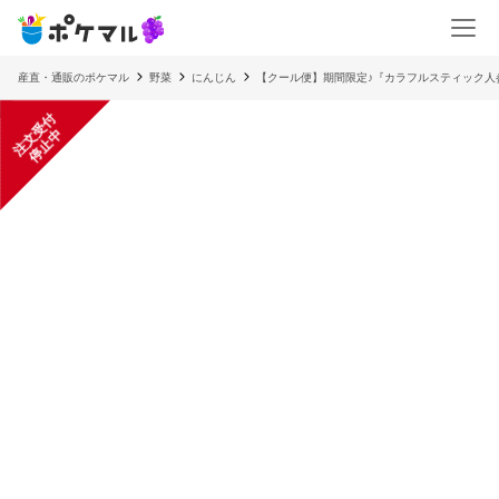
産直・通販のポケマル
野菜
にんじん
【クール便】期間限定♪『カラフルスティック人参
注
文
受
付
停
止
中