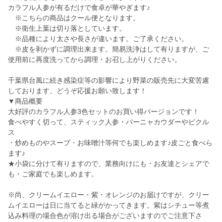
カラフル人参が有るだけで食卓が華やぎます♪
※こちらの商品はクール便となります。
※衛生上葉は切り落としています。
※品種により太さや長さが違います。ご了承ください。
※皮を剥かずに調理出来ます。簡易洗浄はして有りますが、ご
使用前に再度洗ってから調理・お召し上がりください。
千葉県台風に続き感染症等の影響により野菜の販売先に大変苦慮
しております、どうぞ応援お願い致します！
▼商品概要
大好評のカラフル人参3色セットのお買い得バージョンです！
食べやすく切って、スティック人参・バーニャカウダーやピクル
ス
・炒めものやスープ・お味噌汁等何でも楽しめます♪皮ごと食べら
ます♪
★小袋に分けて有りますので、業務向けにも・お友達とシェアで
も・ご家庭でも楽しめます。
※尚、クリームイエロー・紫・オレンジのお届けですが、クリー
ムイエローは日に当てると緑がかってきます。紫はシチュー等煮
込み料理の場合色が溶け出る場合がございますのでご注意下さ