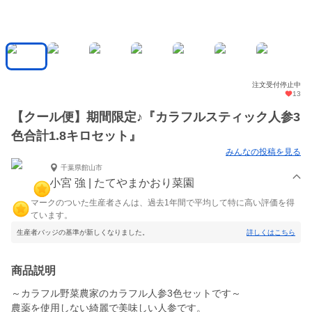
注文受付停止中
13
【クール便】期間限定♪『カラフルスティック人参3
色合計1.8キロセット』
みんなの投稿を見る
千葉県館山市
小宮 強 | たてやまかおり菜園
マークのついた生産者さんは、過去1年間で平均して特に高い評価を得
ています。
生産者バッジの基準が新しくなりました。
詳しくはこちら
商品説明
～カラフル野菜農家のカラフル人参3色セットです～
農薬を使用しない綺麗で美味しい人参です。