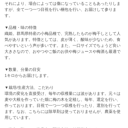
それにより、場合によっては傷になっていることもあったりしま
すが、全て一つ一つ目視を行い梱包を行い、お届けして参りま
す。
▼品種・味の特徴
織姫。群馬県特産の小梅品種で、完熟したものが梅干しとして人
気があります。特徴としては、皮が薄く、酸味が少ないため、食
べやすいという声が多いです。また、一口サイズでちょうど良い
大きさなので、おやつやご飯のお供や梅ジュースや梅酒も最適で
す。
▼数量、分量の目安
1キロからお届けします。
▼栽培/生産方法、こだわり
環境の変化を直接受け、毎年の収穫量には波があります。元々は
麦や大根を作っていた畑に梅の木を定植し、毎年、選定を行い、
作っております。目視で一つ一つ収穫を行ったり、選別を行って
ます。なお、こちらには除草剤は使っておりませんが、農薬を使
用しています。