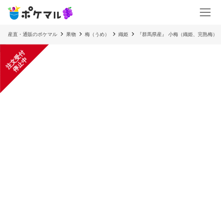
産直・通販のポケマル
果物
梅（うめ）
織姫
『群馬県産』 小梅（織姫、完熟梅）
注
文
受
付
停
止
中