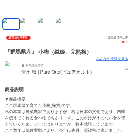
注文受付停止中
送料300円割引
25
『群馬県産』 小梅（織姫、完熟梅）
みんなの投稿を見る
群馬県高崎市
清水 積 | Pure Orto(ピュアオルト)
商品説明
▼商品概要
ここ群馬県で育てた小梅(完熟)です。
私の本業は野菜農家でありますが、梅は日本の文化であり、四季
を伝えてくれる食べ物でもあります。このかけがえのない食を伝
えていくため、少しではありますが、数本栽培しています。
ここ数年は気候変動により、今年は先月、雹被害に遭いました。