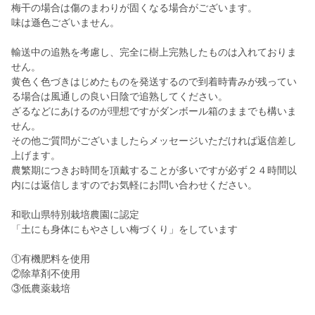
梅干の場合は傷のまわりが固くなる場合がございます。
味は遜色ございません。
輸送中の追熟を考慮し、完全に樹上完熟したものは入れておりま
せん。
黄色く色づきはじめたものを発送するので到着時青みが残ってい
る場合は風通しの良い日陰で追熟してください。
ざるなどにあけるのが理想ですがダンボール箱のままでも構いま
せん。
その他ご質問がございましたらメッセージいただければ返信差し
上げます。
農繁期につきお時間を頂戴することが多いですが必ず２４時間以
内には返信しますのでお気軽にお問い合わせください。
和歌山県特別栽培農園に認定
「土にも身体にもやさしい梅づくり」をしています
①有機肥料を使用
②除草剤不使用