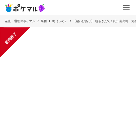
産直・通販のポケマル
果物
梅（うめ）
【超わけあり】 朝もぎたて！紀州南高梅 完
販売終了