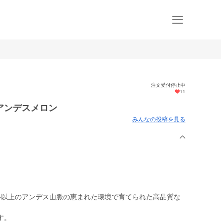
注文受付停止中
11
アンデスメロン
みんなの投稿を見る
トル以上のアンデス山脈の恵まれた環境で育てられた高品質な
す。