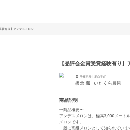
経験有り】アンデスメロン
【品評会金賞受賞経験有り】
千葉県長生郡白子町
板倉 楓 | いたくら農園
商品説明
〜商品概要〜
アンデスメロンは、標高3,000メー
メロンです。
一般に高級メロンとして知られていま