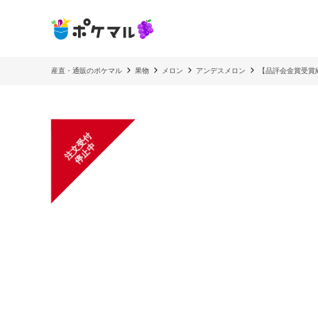
産直・通販のポケマル
果物
メロン
アンデスメロン
【品評会金賞受賞
注
文
受
付
停
止
中